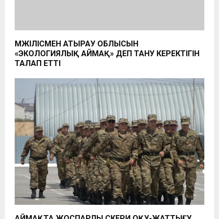
МӘЖІЛІСМЕН АТЫРАУ ОБЛЫСЫН
«ЭКОЛОГИЯЛЫҚ АЙМАҚ» ДЕП ТАНУ КЕРЕКТІГІН
ТАЛАП ЕТТІ
АЙМАҚТА ЖОСПАРЛЫ ӘСКЕРИ ОҚУ-ЖАТТЫҒУ