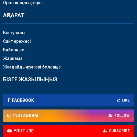
Орал жаңалықтары
АҚПАРАТ
Біз туралы
Сайт ережесі
Байланыс
Жарнама
Жағдайдың куәгері болсаңыз
БІЗГЕ ЖАЗЫЛЫҢЫЗ
FACEBOOK
LIKE
INSTAGRAM
FOLLOW
YOUTUBE
SUBSCRIBE