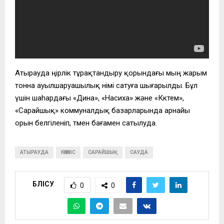
Атырауда өңірлік тұрақтандыру қорындағы мың жарым
тонна ауылшаруашылық өнімі сатуға шығарылды. Бұл
үшін шаhардағы «Дина», «Насиха» және «Көктем»,
«Сарайшық» коммуналдық базарларында арнайы
орын белгіленіп, төмен бағамен сатылуда.
АТЫРАУДА
КӨКӨНІС
САРАЙШЫҚ
САУДА
БӨЛІСУ
0
0