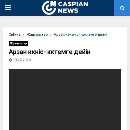
PRIMARY
MENU
Сntv.kz
Жаңалықтар
Арзан көкөніс- көктемге дейін
Жаңалықтар
Арзан көкөніс- көктемге дейін
19.12.2018