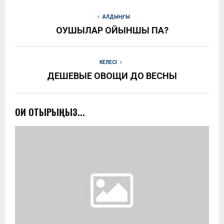
АЛДЫҢҒЫ
ОҚУШЫЛАР ОЙЫНШЫҚ ПА?
КЕЛЕСІ
ДЕШЕВЫЕ ОВОЩИ ДО ВЕСНЫ
ОҚИ ОТЫРЫҢЫЗ...