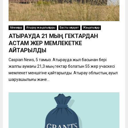
Аймақтар
Атырау жаңалықтары
Басты ақпарат
Жаңалықтар
АТЫРАУДА 21 МЫҢ ГЕКТАРДАН
АСТАМ ЖЕР МЕМЛЕКЕТКЕ
ҚАЙТАРЫЛДЫ
Caspian News, 5 тамыз. Атырауда жыл басынан бері
жалпы аумағы 21,3 мың гектар болатын 55 жер учаскесі
мемлекет меншігіне қайтарылды. Атырау облыстық ауыл
шаруашылығы және...