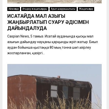
Аймақтар
Атырау жаңалықтары
Ауыл шаруашылығы
Жаңалықтар
ИСАТАЙДА МАЛ АЗЫҒЫ
ЖАҢБЫРЛАТЫП СУАРУ ӘДІСІМЕН
ДАЙЫНДАЛУДА
Caspian News, 5 тамыз. Исатай ауданында қысқы мал
азығын дайындау науқаны қарқынды жүріп жатыр. Биыл
аудан бойынша қыстаққа 80 мың тонна шөп әзірлеу
жоспарланған, қазіргі...