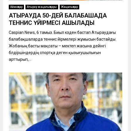
Аймақтар
Атырау жаңалықтары
Жаңалықтар
АТЫРАУДА 50-ДЕЙ БАЛАБАҚШАДА
ТЕННИС ҮЙІРМЕСІ АШЫЛАДЫ
Caspian News, 6 тамыз. Биыл күзден бастап Атыраудағы
балабақшаларда теннис үйірмелері жұмысын бастайды.
Жобаның басты мақсаты – мектеп жасына дейінгі
бүлдіршіндердің спортқа деген қызығушылығын
арттырып,...