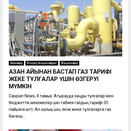
Аймақтар
Атырау жаңалықтары
Жаңалықтар
ҚАЗАН АЙЫНАН БАСТАП ГАЗ ТАРИФІ
ЖЕКЕ ТҰЛҒАЛАР ҮШІН ӨЗГЕРУІ
МҮМКІН
Caspian News, 4 тамыз. Атырауда заңды тұлғалар мен
бюджеттік мекемелер үшін табиғи газдың тарифі 35
пайызға өсті. Ал халық үшін, яғни жеке тұлғаларға газ
бағасы...