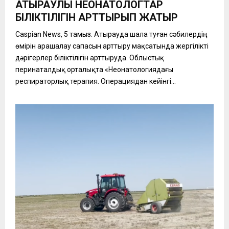
АТЫРАУЛЫҚ НЕОНАТОЛОГТАР
БІЛІКТІЛІГІН АРТТЫРЫП ЖАТЫР
Caspian News, 5 тамыз. Атырауда шала туған сәбилердің
өмірін арашалау сапасын арттыру мақсатында жергілікті
дәрігерлер біліктілігін арттыруда. Облыстық
перинаталдық орталықта «Неонатологиядағы
респираторлық терапия. Операциядан кейінгі...