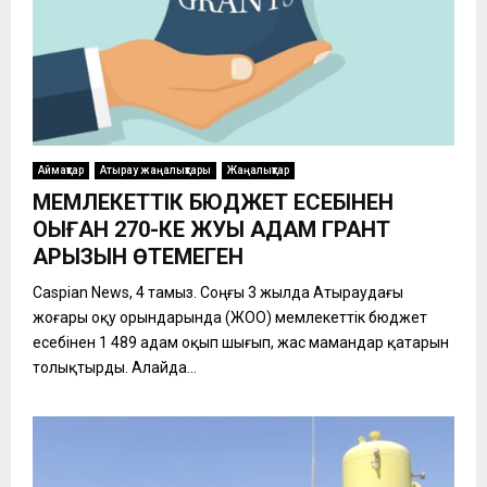
Аймақтар
Атырау жаңалықтары
Жаңалықтар
МЕМЛЕКЕТТІК БЮДЖЕТ ЕСЕБІНЕН
ОҚЫҒАН 270-КЕ ЖУЫҚ АДАМ ГРАНТ
ҚАРЫЗЫН ӨТЕМЕГЕН
Caspian News, 4 тамыз. Соңғы 3 жылда Атыраудағы
жоғары оқу орындарында (ЖОО) мемлекеттік бюджет
есебінен 1 489 адам оқып шығып, жас мамандар қатарын
толықтырды. Алайда...