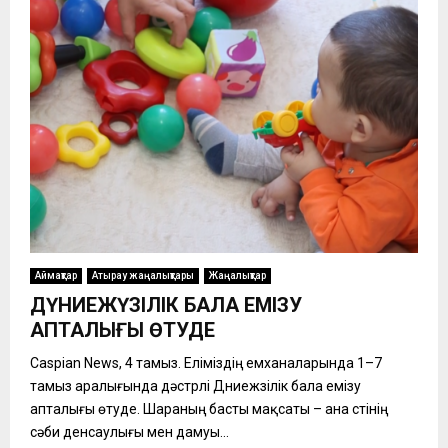
Аймақтар
Атырау жаңалықтары
Жаңалықтар
ДҮНИЕЖҮЗІЛІК БАЛА ЕМІЗУ
АПТАЛЫҒЫ ӨТУДЕ
Caspian News, 4 тамыз. Еліміздің емханаларында 1–7
тамыз аралығында дәстүрлі Дүниежүзілік бала емізу
апталығы өтуде. Шараның басты мақсаты – ана сүтінің
сәби денсаулығы мен дамуы...