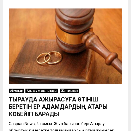
Аймақтар
Атырау жаңалықтары
Жаңалықтар
ТЫРАУДА АЖЫРАСУҒА ӨТІНІШ
БЕРЕТІН ЕР АДАМДАРДЫҢ ҚАТАРЫ
КӨБЕЙІП БАРАДЫ
Caspian News, 4 тамыз. Жыл басынан бері Атырау
облыстық кәмелетке толмағандардың істері жөніндегі