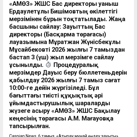
«АМӨЗ» ЖШС Бас директоры Қуаныш
Ердаулетұлы Бишімовтың өкілеттігі
мерзімінен бұрын тоқтатылады. Жаңа
басшыны сайлау: Зауыттың Бас
директоры (Басқарма төрағасы)
лауазымына Мұратжан Жүнісбекұлы
Мұсайбековті 2026 жылғы 7 тамыздан
бастап 3 (үш) жыл мерзімге сайлау
ұсынылды.
Процедуралық
мерзімдер Дауыс беру бюллетеньдерін
қабылдау 2026 жылғы 7 тамыз сағат
10:00-ге дейін жүргізіледі. Бұл
бағыттағы тиісті құқықтық әрі
ұйымдастырушылық шараларды
жүзеге асыру «АМӨЗ» ЖШС Бақылау
кеңесінің төрағасы А.М. Мағауовқа
тапсырылған.
Caspian News, 6 тамыз. «Атырау мұнай өңдеу зауыты»