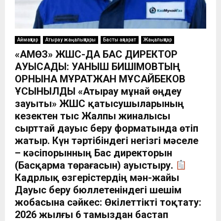
Аймақтар
Атырау жаңалықтары
Басты ақпарат
Жаңалықтар
«АМӨЗ» ЖШС-ДА БАС ДИРЕКТОР
АУЫСАДЫ: ҚУАНЫШ БИШІМОВТЫҢ
ОРНЫНА МҰРАТЖАН МҰСАЙБЕКОВ
ҰСЫНЫЛДЫ «Атырау мұнай өңдеу
зауыты» ЖШС қатысушыларының
кезектен тыс Жалпы жиналысы
сырттай дауыс беру форматында өтіп
жатыр. Күн тәртібіндегі негізгі мәселе
– кәсіпорынның Бас директорын
(Басқарма төрағасын) ауыстыру.
Кадрлық өзгерістердің мән-жайы
Дауыс беру бюллетеніндегі шешім
жобасына сәйкес: Өкілеттікті тоқтату:
2026 жылғы 6 тамыздан бастап