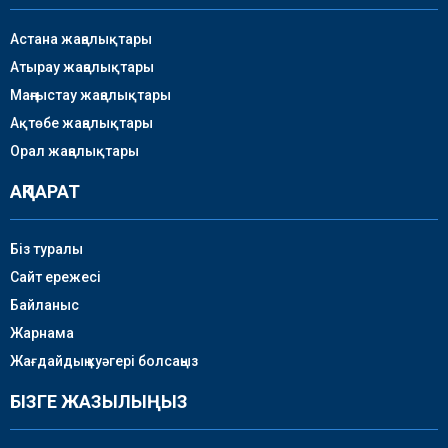
Астана жаңалықтары
Атырау жаңалықтары
Маңғыстау жаңалықтары
Ақтөбе жаңалықтары
Орал жаңалықтары
АҚПАРАТ
Біз туралы
Сайт ережесі
Байланыс
Жарнама
Жағдайдың куәгері болсаңыз
БІЗГЕ ЖАЗЫЛЫҢЫЗ