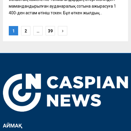
мамандандырылған ауданаралық сотына ажырасуға 1
400-ден астам өтініш түскен. Бұл өткен жылдың...
Пагинация
1
2
…
39
записей
АЙМАҚ