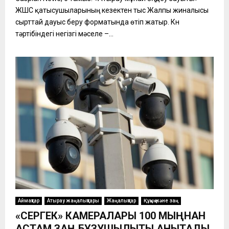
ЖШС қатысушыларының кезектен тыс Жалпы жиналысы
сырттай дауыс беру форматында өтіп жатыр. Күн
тәртібіндегі негізгі мәселе –...
Аймақтар
Атырау жаңалықтары
Жаңалықтар
Құқық және заң
«СЕРГЕК» КАМЕРАЛАРЫ 100 МЫҢНАН
АСТАМ ЗАҢ БҰЗУШЫЛЫҚТЫ АНЫҚТАДЫ