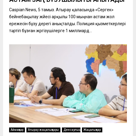
Caspian News, 5 тамыз. Атырау қаласында «Сергек»
бейнебақылау жүйесі арқылы 100 мыңнан астам жол
ережесін бұзу дерегі анықталды. Полиция қызметкерлері
тәртіп бұзған жүргізушілерге 1 миллиард...
Аймақтар
Атырау жаңалықтары
Денсаулық
Жаңалықтар