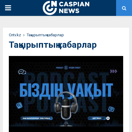
PRIMARY
MENU
Сntv.kz
Тақырыптық хабарлар
Тақырыптық хабарлар