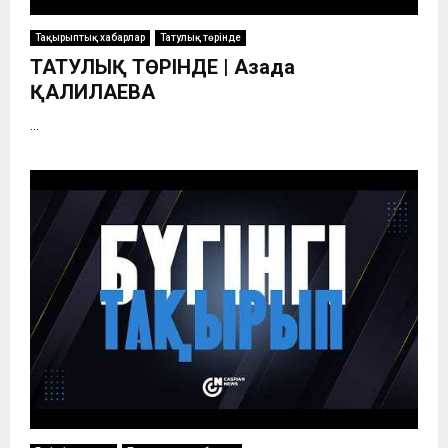
Тақырыптық хабарлар
Татулық төрінде
ТАТУЛЫҚ ТӨРІНДЕ | Азада
ҚАЛИЛАЕВА
...