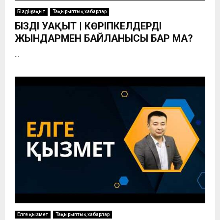
Біздің уақыт
Тақырыптық хабарлар
БІЗДІҢ УАҚЫТ | КӨРІПКЕЛДЕРДІҢ
ЖЫНДАРМЕН БАЙЛАНЫСЫ БАР МА?
...
Елге қызмет
Тақырыптық хабарлар