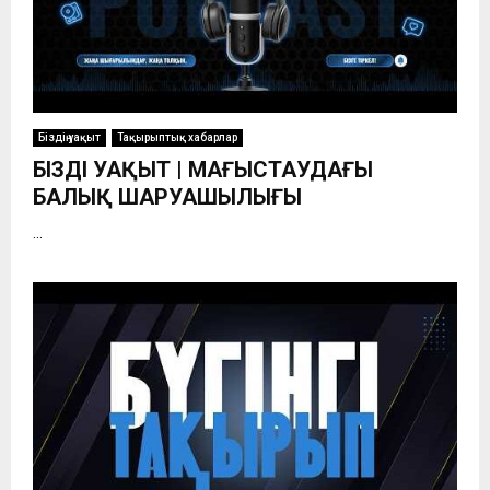
Біздің уақыт
Тақырыптық хабарлар
БІЗДІҢ УАҚЫТ | МАҢҒЫСТАУДАҒЫ
БАЛЫҚ ШАРУАШЫЛЫҒЫ
...