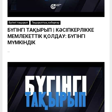
Бүгінгі тақырып
Тақырыптық хабарлар
БҮГІНГІ ТАҚЫРЫП | КӘСІПКЕРЛІККЕ
МЕМЛЕКЕТТІК ҚОЛДАУ: БҮГІНГІ
МҮМКІНДІК
...