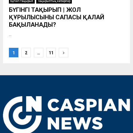
Бүгінгі тақырып
Тақырыптық хабарлар
БҮГІНГІ ТАҚЫРЫП | ЖОЛ
ҚҰРЫЛЫСЫНЫҢ САПАСЫ ҚАЛАЙ
БАҚЫЛАНАДЫ?
...
Пагинация
1
2
…
11
записей