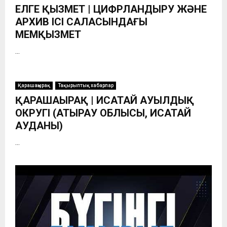
ЕЛГЕ ҚЫЗМЕТ | ЦИФРЛАНДЫРУ ЖӘНЕ
АРХИВ ІСІ САЛАСЫНДАҒЫ
МЕМҚЫЗМЕТ
...
Қарашаңырақ
Тақырыптық хабарлар
ҚАРАШАҢЫРАҚ | ИСАТАЙ АУЫЛДЫҚ
ОКРУГІ (АТЫРАУ ОБЛЫСЫ, ИСАТАЙ
АУДАНЫ)
...