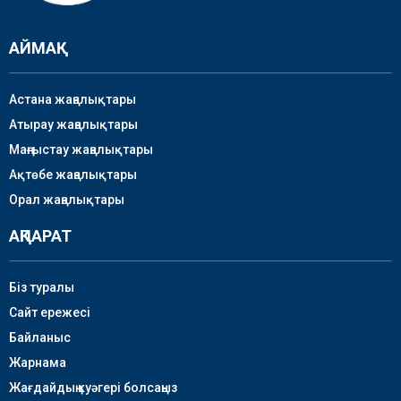
АЙМАҚ
Астана жаңалықтары
Атырау жаңалықтары
Маңғыстау жаңалықтары
Ақтөбе жаңалықтары
Орал жаңалықтары
АҚПАРАТ
Біз туралы
Сайт ережесі
Байланыс
Жарнама
Жағдайдың куәгері болсаңыз