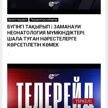
Бүгінгі тақырып
Тақырыптық хабарлар
БҮГІНГІ ТАҚЫРЫП | ЗАМАНАУИ
НЕОНАТОЛОГИЯ МҮМКІНДІКТЕРІ:
ШАЛА ТУҒАН НӘРЕСТЕЛЕРГЕ
КӨРСЕТІЛЕТІН КӨМЕК
...