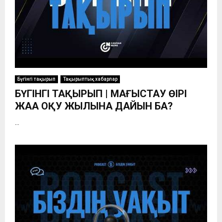
Бүгінгі тақырып
Тақырыптық хабарлар
БҮГІНГІ ТАҚЫРЫП | МАҢҒЫСТАУ ӨҢІРІ
ЖАҢА ОҚУ ЖЫЛЫНА ДАЙЫН БА?
...