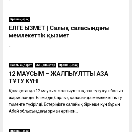
Қарашаңырақ
ЕЛГЕ ҚЫЗМЕТ | Салық саласындағы
мемлекеттік қызмет
...
Басты ақпарат
Жаңалықтар
Қарашаңырақ
12 МАУСЫМ – ЖАЛПЫҰЛТТЫҚ АЗА
ТҰТУ КҮНІ
Қазақстанда 12 маусым жалпыұлттық аза тұту күні болып
жарияланды. Еліміздің барлық қаласында мемлекеттік ту
төменге түсірілді. Естеріңізге салайық бірнеше күн бұрын
Абай облысындағы орман өртінен...
Қарашаңырақ