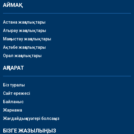
АЙМАҚ
Астана жаңалықтары
Атырау жаңалықтары
Маңғыстау жаңалықтары
Ақтөбе жаңалықтары
Орал жаңалықтары
АҚПАРАТ
Біз туралы
Сайт ережесі
Байланыс
Жарнама
Жағдайдың куәгері болсаңыз
БІЗГЕ ЖАЗЫЛЫҢЫЗ