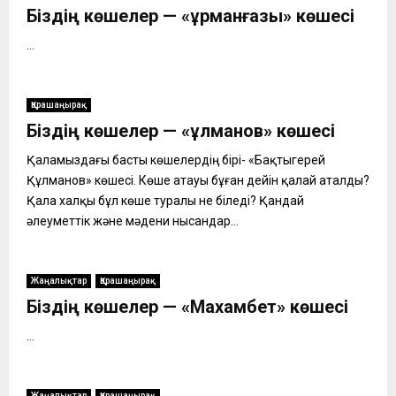
Біздің көшелер — «Құрманғазы» көшесі
...
Қарашаңырақ
Біздің көшелер — «Құлманов» көшесі
Қаламыздағы басты көшелердің бірі- «Бақтыгерей
Құлманов» көшесі. Көше атауы бұған дейін қалай аталды?
Қала халқы бұл көше туралы не біледі? Қандай
әлеуметтік және мәдени нысандар...
Жаңалықтар
Қарашаңырақ
Біздің көшелер — «Махамбет» көшесі
...
Жаңалықтар
Қарашаңырақ