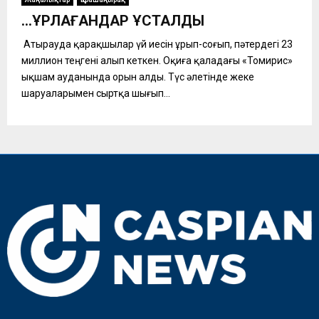
…ҰРЛАҒАНДАР ҰСТАЛДЫ
Атырауда қарақшылар үй иесін ұрып-соғып, пәтердегі 23
миллион теңгені алып кеткен. Оқиға қаладағы «Томирис»
ықшам ауданында орын алды. Түс әлетінде жеке
шаруаларымен сыртқа шығып...