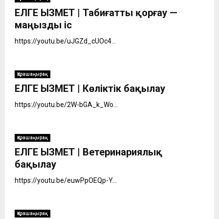
ЕЛГЕ ҚЫЗМЕТ | Табиғатты қорғау —
маңызды іс
https://youtu.be/uJGZd_cUOc4...
Қарашаңырақ
ЕЛГЕ ҚЫЗМЕТ | Көліктік бақылау
https://youtu.be/2W-bGA_k_Wo...
Қарашаңырақ
ЕЛГЕ ҚЫЗМЕТ | Ветеринариялық
бақылау
https://youtu.be/euwPpOEQp-Y...
Қарашаңырақ