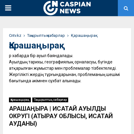
PRIMARY
MENU
Сntv.kz
Тақырыптық хабарлар
Қарашаңырақ
Қарашаңырақ
Әр хабарда бір ауыл баяндалады.
Ауылдың тарихы, географиялық орналасуы, бүгінде
атқарылған жұмыстар мен проблемалар тізбектеледі.
Жергілікті жердің тұрғындарынан, проблеманың шешімі
бағытында әкімнен сұхбат алынады.
Қарашаңырақ
Тақырыптық хабарлар
ҚАРАШАҢЫРАҚ | ИСАТАЙ АУЫЛДЫҚ
ОКРУГІ (АТЫРАУ ОБЛЫСЫ, ИСАТАЙ
АУДАНЫ)
...