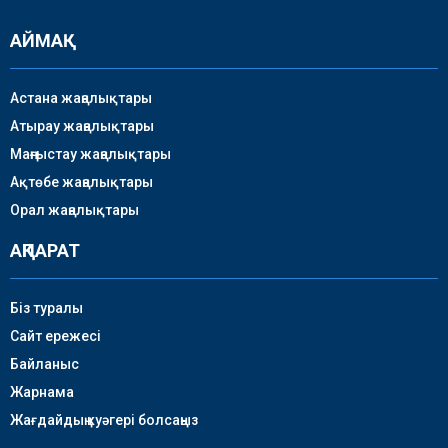
АЙМАҚ
Астана жаңалықтары
Атырау жаңалықтары
Маңғыстау жаңалықтары
Ақтөбе жаңалықтары
Орал жаңалықтары
АҚПАРАТ
Біз туралы
Сайт ережесі
Байланыс
Жарнама
Жағдайдың куәгері болсаңыз