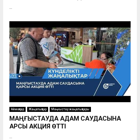
...
Аймақтар
Жаңалықтар
Маңғыстау жаңалықтары
МАҢҒЫСТАУДА АДАМ САУДАСЫНА
ҚАРСЫ АКЦИЯ ӨТТІ
...