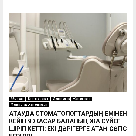
Аймақтар
Басты ақпарат
Денсаулық
Жаңалықтар
Маңғыстау жаңалықтары
АҚТАУДА СТОМАТОЛОГТАРДЫҢ ЕМІНЕН
КЕЙІН 9 ЖАСАР БАЛАНЫҢ ЖАҚ СҮЙЕГІ
ШІРІП КЕТТІ: ЕКІ ДӘРІГЕРГЕ ҚАТАҢ СӨГІС