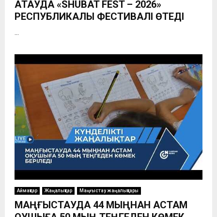
АҚТАУДА «SHUBAT FEST – 2026»
РЕСПУБЛИКАЛЫҚ ФЕСТИВАЛІ ӨТЕДІ
...
Аймақтар
Жаңалықтар
Маңғыстау жаңалықтары
МАҢҒЫСТАУДА 44 МЫҢНАН АСТАМ
ОҚУШЫҒА 50 МЫҢ ТЕҢГЕДЕН КӨМЕК