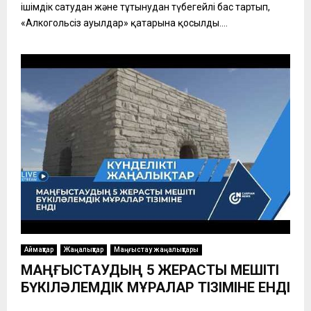
ішімдік сатудан және тұтынудан түбегейлі бас тартып,
«Алкогольсіз ауылдар» қатарына қосылды....
Аймақтар
Жаңалықтар
Маңғыстау жаңалықтары
МАҢҒЫСТАУДЫҢ 5 ЖЕРАСТЫ МЕШІТІ
БҮКІЛӘЛЕМДІК МҰРАЛАР ТІЗІМІНЕ ЕНДІ
...