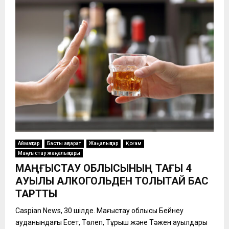
Аймақтар
Басты ақпарат
Жаңалықтар
Қоғам
Маңғыстау жаңалықтары
МАҢҒЫСТАУ ОБЛЫСЫНЫҢ ТАҒЫ 4
АУЫЛЫ АЛКОГОЛЬДЕН ТОЛЫҚТАЙ БАС
ТАРТТЫ
Caspian News, 30 шілде. Маңғыстау облысы Бейнеу
ауданындағы Есет, Төлеп, Тұрыш және Тәжен ауылдары