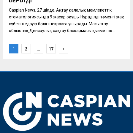
БЕРІЛДІ
Caspian News, 27 шілде. Ақтау қалалық мемлекеттік
стоматологиясында 9 жасар оқушы Нұраділдің төменгі жақ
сүйегінің едәуір бөлігі некрозға ұшырады. Маңғыстау
облыстық Денсаулық сақтау басқармасы қызметтік...
Пагинация
1
2
…
17
записей