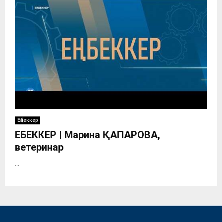
Еңбеккер
ЕҢБЕККЕР | Марина ҚАПАРОВА,
ветеринар
...