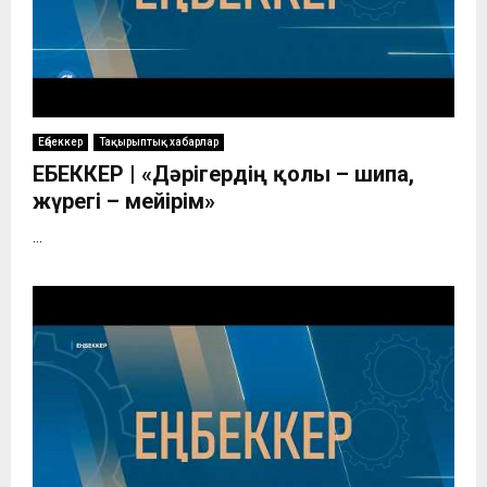
Еңбеккер
Тақырыптық хабарлар
ЕҢБЕККЕР | «Дәрігердің қолы – шипа,
жүрегі – мейірім»
...