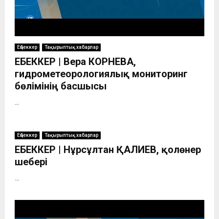
Еңбеккер
Тақырыптық хабарлар
ЕҢБЕККЕР | Вера КОРНЕВА,
гидрометеорологиялық мониторинг
бөлімінің басшысы
...
Еңбеккер
Тақырыптық хабарлар
ЕҢБЕККЕР | Нұрсұлтан ҚАЛИЕВ, қолөнер
шебері
...