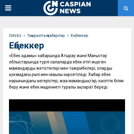
PRIMARY
MENU
Сntv.kz
Тақырыптық хабарлар
Еңбеккер
Еңбеккер
«Еңбек адамы» хабарында Атырау және Маңғыстау
облыстарында түрлі салаларда еңбек етіп жүрген
мамандардың жетістіктері мен тәжірибелері, олардың
қоғамдағы рөлі мен маңызы көрсетіледі. Хабар еңбек
нарығындағы өзгерістер, жаңа мамандықтар, кәсіптік білім
беру және еңбек мәдениеті туралы ақпарат береді.