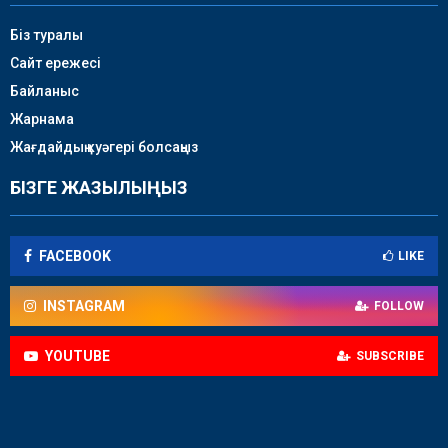
Біз туралы
Сайт ережесі
Байланыс
Жарнама
Жағдайдың куәгері болсаңыз
БІЗГЕ ЖАЗЫЛЫҢЫЗ
FACEBOOK
LIKE
INSTAGRAM
FOLLOW
YOUTUBE
SUBSCRIBE