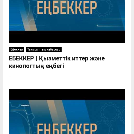
Еңбеккер
Тақырыптық хабарлар
ЕҢБЕККЕР | Қызметтік иттер және
кинологтың еңбегі
...