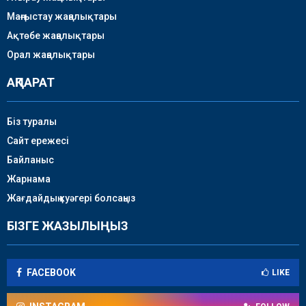
Маңғыстау жаңалықтары
Ақтөбе жаңалықтары
Орал жаңалықтары
АҚПАРАТ
Біз туралы
Сайт ережесі
Байланыс
Жарнама
Жағдайдың куәгері болсаңыз
БІЗГЕ ЖАЗЫЛЫҢЫЗ
FACEBOOK
LIKE