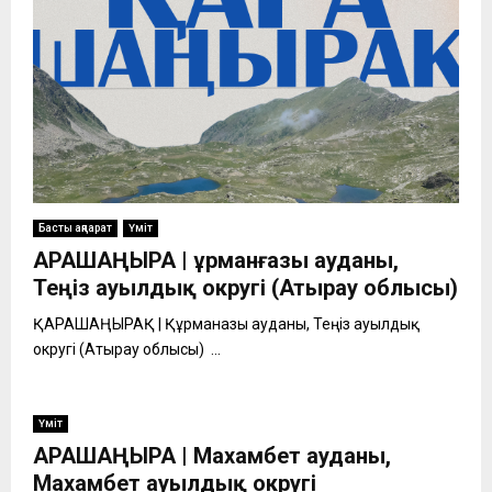
Басты ақпарат
Үміт
ҚАРАШАҢЫРАҚ | Құрманғазы ауданы,
Теңіз ауылдық округі (Атырау облысы)
ҚАРАШАҢЫРАҚ | Құрманғазы ауданы, Теңіз ауылдық
округі (Атырау облысы) ...
Үміт
ҚАРАШАҢЫРАҚ | Махамбет ауданы,
Махамбет ауылдық округі