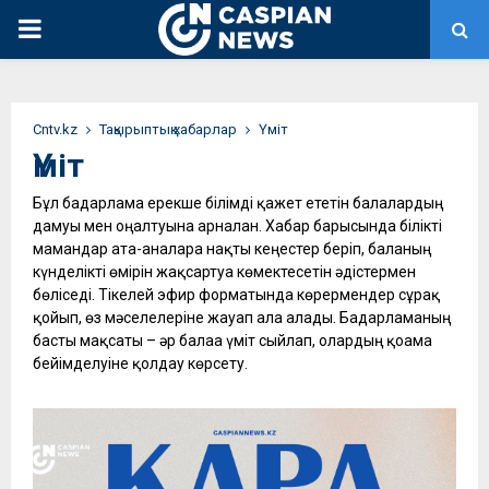
PRIMARY
MENU
Сntv.kz
Тақырыптық хабарлар
Үміт
Үміт
Бұл бағдарлама ерекше білімді қажет ететін балалардың
дамуы мен оңалтуына арналған. Хабар барысында білікті
мамандар ата-аналарға нақты кеңестер беріп, баланың
күнделікті өмірін жақсартуға көмектесетін әдістермен
бөліседі. Тікелей эфир форматында көрермендер сұрақ
қойып, өз мәселелеріне жауап ала алады. Бағдарламаның
басты мақсаты – әр балаға үміт сыйлап, олардың қоғамға
бейімделуіне қолдау көрсету.