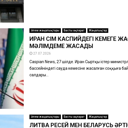
Әлем жаңалықтары
Басты ақпарат
Жаңалықтар
ИРАН СІМ КАСПИЙДЕГІ КЕМЕГЕ Ж
МӘЛІМДЕМЕ ЖАСАДЫ
27.07.2026
Caspian News, 27 шілде. Иран Сыртқы істер министрл
бассейніндегі сауда кемесіне жасалған соққыға б
салдары...
Әлем жаңалықтары
Басты ақпарат
Жаңалықтар
ЛИТВА РЕСЕЙ МЕН БЕЛАРУСЬ ӘР