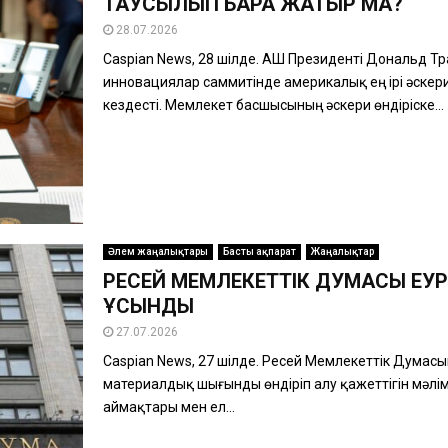
ТАУСЫЛЫП БАРА ЖАТЫР МА?
28.07.2026
Caspian News, 28 шілде. АҚШ Президенті Дональд 
инновациялар саммитінде америкалық ең ірі әске
кездесті. Мемлекет басшысының әскери өндіріске...
Әлем жаңалықтары
Басты ақпарат
Жаңалықтар
РЕСЕЙ МЕМЛЕКЕТТІК ДУМАСЫ ЕУР
ҰСЫНДЫ
27.07.2026
Caspian News, 27 шілде. Ресей Мемлекеттік Думас
материалдық шығынды өндіріп алу қажеттігін мәлім
аймақтары мен ел...