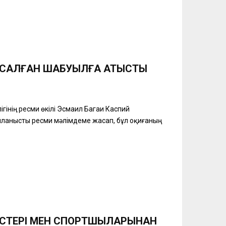
АСАЛҒАН ШАБУЫЛҒА ҚАТЫСТЫ
ігінің ресми өкілі Эсмаил Багаи Каспий
айланысты ресми мәлімдеме жасап, бұл оқиғаның
ТІСТЕРІ МЕН СПОРТШЫЛАРЫНАН