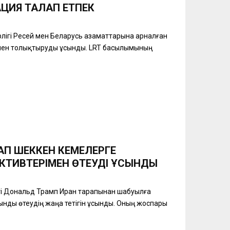
ЦИЯ ТАЛАП ЕТПЕК
трлігі Ресей мен Беларусь азаматтарына арналған
мен толықтыруды ұсынды. LRT басылымының
П ШЕККЕН КЕМЕЛЕРГЕ
ТИВТЕРІМЕН ӨТЕУДІ ҰСЫНДЫ
нті Дональд Трамп Иран тарапынан шабуылға
нды өтеудің жаңа тетігін ұсынды. Оның жоспары