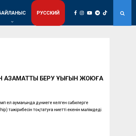
БАЙЛАНЫС
РУССКИЙ
Н АЗАМАТТЫҚ БЕРУ ҚҰҚЫҒЫН ЖОЮҒА
амп ел аумағында дүниеге келген сәбилерге
hip) тәжірибесін тоқтатуға ниетті екенін мәлімдеді.