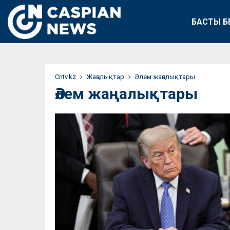
БАСТЫ Б
Сntv.kz
Жаңалықтар
Әлем жаңалықтары
Әлем жаңалықтары