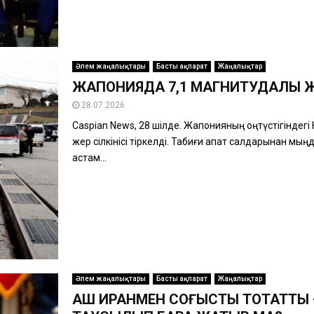
Әлем жаңалықтары
Басты ақпарат
Жаңалықтар
ЖАПОНИЯДА 7,1 МАГНИТУДАЛЫ ЖО
28.07.2026
Caspian News, 28 шілде. Жапонияның оңтүстігіндег
жер сілкінісі тіркелді. Табиғи апат салдарынан мы
астам...
Әлем жаңалықтары
Басты ақпарат
Жаңалықтар
АҚШ ИРАНМЕН СОҒЫСТЫ ТОҚТАТТЫ