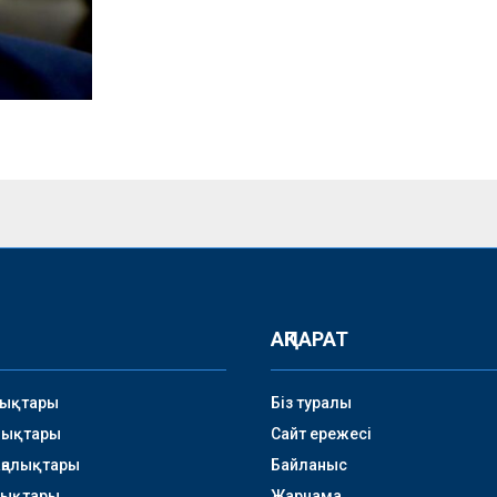
АҚПАРАТ
лықтары
Біз туралы
лықтары
Сайт ережесі
аңалықтары
Байланыс
лықтары
Жарнама