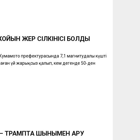
ЙҚЫН ЖЕР СІЛКІНІСІ БОЛДЫ
і Кумамото префектурасында 7,1 магнитудалы күшті
ңдаған үй жарықсыз қалып, кем дегенде 50-ден
 – ТРАМПТА ШЫНЫМЕН ҚАРУ