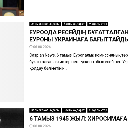
Әлем жаңалықтары
Басты ақпарат
Жаңалықтар
ЕУРООДАҚ РЕСЕЙДІҢ БҰҒАТТАЛҒАН
ЕУРОНЫ УКРАИНАҒА БАҒЫТТАЙД
06.08.2026
Caspian News, 6 тамыз. Еуропалық комиссияның тө
бұғатталған активтерінен түскен табыс есебінен У
қолдау бөлінетінін...
Әлем жаңалықтары
Басты ақпарат
Жаңалықтар
6 ТАМЫЗ 1945 ЖЫЛ: ХИРОСИМАҒА
06.08.2026