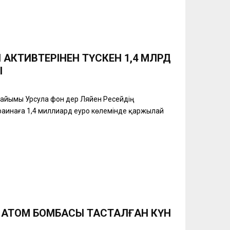
 АКТИВТЕРІНЕН ТҮСКЕН 1,4 МЛРД
Ы
райымы Урсула фон дер Ляйен Ресейдің
краинаға 1,4 миллиард еуро көлемінде қаржылай
 АТОМ БОМБАСЫ ТАСТАЛҒАН КҮН