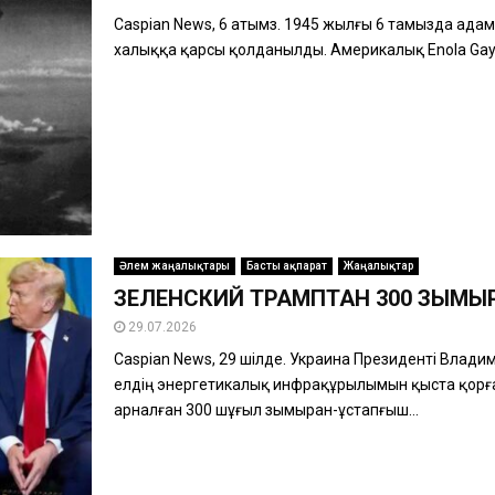
Caspian News, 6 атымз. 1945 жылғы 6 тамызда адам
халыққа қарсы қолданылды. Америкалық Enola Gay
Әлем жаңалықтары
Басты ақпарат
Жаңалықтар
ЗЕЛЕНСКИЙ ТРАМПТАН 300 ЗЫМЫ
29.07.2026
Caspian News, 29 шілде. Украина Президенті Влад
елдің энергетикалық инфрақұрылымын қыста қорғау
арналған 300 шұғыл зымыран-ұстапғыш...