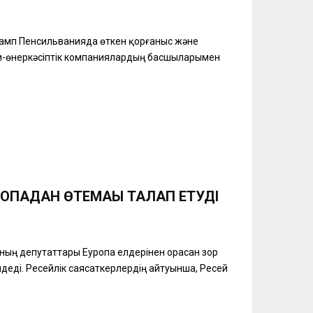
Трамп Пенсильванияда өткен қорғаныс және
ри-өнеркәсіптік компаниялардың басшыларымен
ОПАДАН ӨТЕМАҚЫ ТАЛАП ЕТУДІ
ының депутаттары Еуропа елдерінен орасан зор
деді. Ресейлік саясаткерлердің айтуынша, Ресей