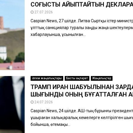
СОҒЫСТЫ АЙЫПТАЙТЫН ДЕКЛАРА
27.07.2026
Caspian News, 27 шілде. Литва Сыртқы істер минис
ұлттық санкциялар туралы заңды жаңа шектеулер
хабарлауынша, ұсынылған...
Әлем жаңалықтары
Басты ақпарат
Жаңалықтар
ТРАМП ИРАН ШАБУЫЛЫНАН ЗАРДА
ШЫҒЫНДЫ ОНЫҢ БҰҒАТТАЛҒАН АК
24.07.2026
Caspian News, 24 шілде. АҚШ-тың бұрынғы президе
ұшыраған халықаралық кемелерге келтірілген шығы
бойынша, өтемақы...