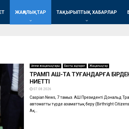
ЕТ
ЖАҢАЛЫҚТАР
ТАҚЫРЫПТЫҚ ХАБАРЛАР
Әлем жаңалықтары
Басты ақпарат
Жаңалықтар
ТРАМП АҚШ-ТА ТУҒАНДАРҒА БІРДЕ
НИЕТТІ
07.08.2026
Caspian News, 7 тамыз. АҚШ Президенті Дональд Тр
автоматты түрде азаматтық беру (Birthright Citizens
Ақ...