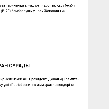
зат тарихында алғаш рет ядролық қару бейбіт
 (B-29) бомбалаушы ұшағы Жапонияның...
РАН СҰРАДЫ
имир Зеленский АҚШ Президенті Дональд Трамптан
 үшін Patriot зениттік-зымыран кешендеріне