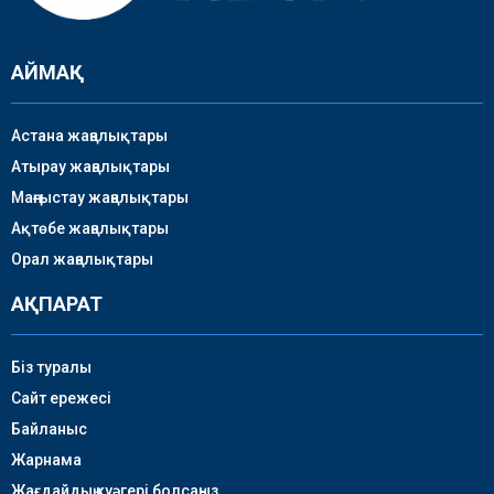
АЙМАҚ
Астана жаңалықтары
Атырау жаңалықтары
Маңғыстау жаңалықтары
Ақтөбе жаңалықтары
Орал жаңалықтары
АҚПАРАТ
Біз туралы
Сайт ережесі
Байланыс
Жарнама
Жағдайдың куәгері болсаңыз