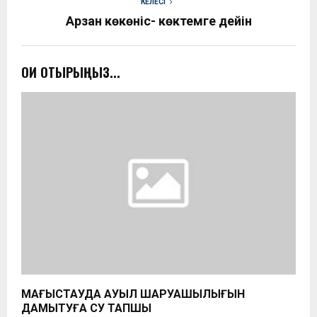
КЕЛЕСІ
Арзан көкөніс- көктемге дейін
ОҚИ ОТЫРЫҢЫЗ...
МАҢҒЫСТАУДА АУЫЛ ШАРУАШЫЛЫҒЫН
ДАМЫТУҒА СУ ТАПШЫ