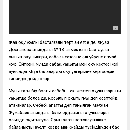
Жаңа оқу жылы басталғалы төрт ай өтсе де, Хиуаз
Доспанова атындағы № 18-ші мектептің бастауыш
сынып оқушылары, сабақ кестесіне әлі үйрене алмай
жүр. Өйткені, мұнда сабақ уақыты мен оқу кестесі жиі
ауысады. «Бұл балалардың оқу үлгеріміне кері әсерін
тигізеді» дейді олар.
Мұның тағы бір басты себебі – екі мектеп оқушыларының
уақытша болса да, қосылып оқытылуы деп есептейді
ата-аналар. Себебі, апатты деп танылған Мағжан
Жұмабаев атындағы білім ордасының оқушылары
осында оқытылуда. Орын алған келіспеушілікке
байланысты әуелгі кезде мән-жайды түсіндіруден бас