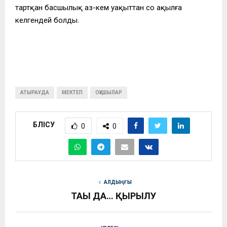
тартқан басшылық аз-кем уақыттан соң ақылға
келгендей болды.
АТЫРАУДА
МЕКТЕП
ОҚУШЫЛАР
БӨЛІСУ
0
0
АЛДЫҢҒЫ
ТАҒЫ ДА… ҚЫРЫЛУ