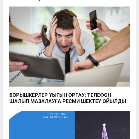
БОРЫШКЕРЛЕР ҚҰҚЫҒЫН ҚОРҒАУ: ТЕЛЕФОН
ШАЛЫП МАЗАЛАУҒА РЕСМИ ШЕКТЕУ ҚОЙЫЛДЫ