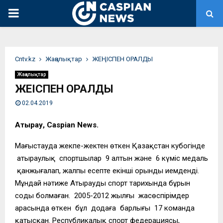
PRIMARY
MENU
Сntv.kz
Жаңалықтар
ЖЕҢІСПЕН ОРАЛДЫ
Жаңалықтар
ЖЕҢІСПЕН ОРАЛДЫ
02.04.2019
Атырау, Caspian News.
Маңғыстауда жекпе-жектен өткен Қазақстан кубогінде
атыраулық спортшылар 9 алтын және 6 күміс медаль
қанжығалап, жалпы есепте екінші орынды иемденді.
Мұндай нәтиже Атыраудың спорт тарихында бұрын
соңды болмаған. 2005-2012 жылғы жасөспірімдер
арасында өткен бұл додаға барлығы 17 команда
қатысқан. Республикалық спорт федерациясы,