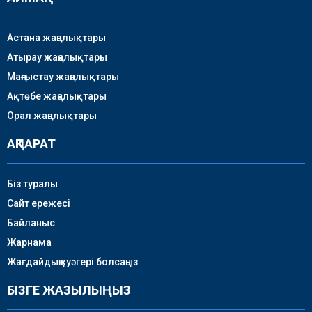
Астана жаңалықтары
Атырау жаңалықтары
Маңғыстау жаңалықтары
Ақтөбе жаңалықтары
Орал жаңалықтары
АҚПАРАТ
Біз туралы
Сайт ережесі
Байланыс
Жарнама
Жағдайдың куәгері болсаңыз
БІЗГЕ ЖАЗЫЛЫҢЫЗ