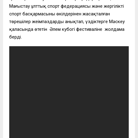
Маңғыстау ұлттық спорт федерациясы және жергілікті
спорт басқармасының өкілдерінен жасақталған
төрешілер жеңімпаздарды анықтап, үздіктерге Мәскеу
қаласында өтетін Әлем кубогі фестиваліне жолдама
берді.