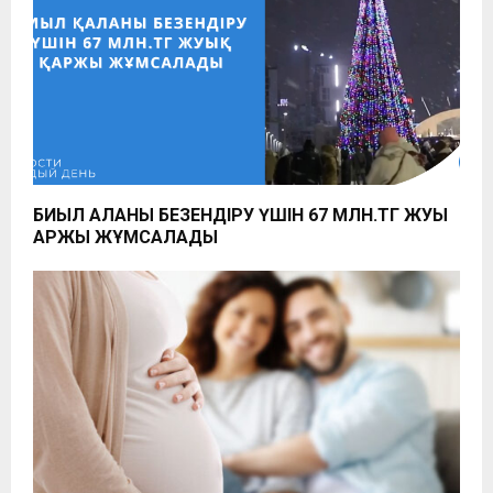
БИЫЛ ҚАЛАНЫ БЕЗЕНДІРУ ҮШІН 67 МЛН.ТГ ЖУЫҚ
ҚАРЖЫ ЖҰМСАЛАДЫ