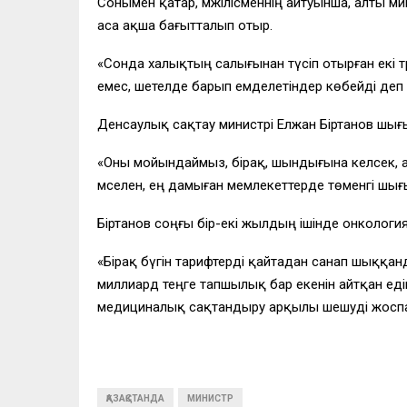
Сонымен қатар, мәжілісменнің айтуынша, алты м
аса ақша бағытталып отыр.
«Сонда халықтың салығынан түсіп отырған екі т
емес, шетелде барып емделетіндер көбейді деп 
Денсаулық сақтау министрі Елжан Біртанов шы
«Оны мойындаймыз, бірақ, шындығына келсек, а
мәселен, ең дамыған мемлекеттерде төменгі шы
Біртанов соңғы бір-екі жылдың ішінде онкология
«Бірақ бүгін тарифтерді қайтадан санап шыққан
миллиард теңге тапшылық бар екенін айтқан едік
медициналық сақтандыру арқылы шешуді жоспа
ҚАЗАҚСТАНДА
МИНИСТР