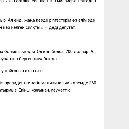
ар. Оған орташа есеппен 100 миллиард теңгеден
 Ал енді, жаңа кезде әріптестерім өз елімізде
кез келген сияқты», — деді депутат.
а болып шығады. Ол көп болса, 200 доллар. Ал,
 сұрағына берген жауабында.
ұлғайғанын атап өтті.
біз президентке тегін медициналық көлемде 360
ырмыз. Екінші жағынан, әлеуметтік