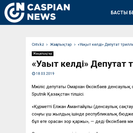
БАСТЫ Б
Сntv.kz
Жаңалықтар
«Уақыт келді» Депутат трилл
Жаңалықтар
«Уақыт келді» Депутат
18.03.2019
Мәжіліс депутаты Омархан Өксікбаев денсаулық 
Sputnik Қазақстан тілшісі.
«Құрметті Елжан Амантайұлы (денсаулық сақтау м
соңғы үш жылдың ішінде республикалық бюджетте
бұл өте орасан зор қаржы», — деді Өксікбаев м