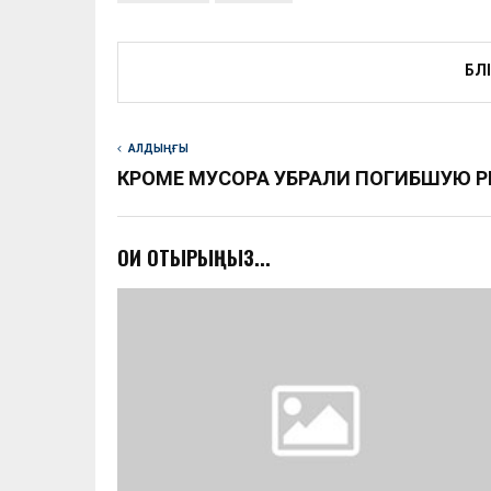
БӨЛ
АЛДЫҢҒЫ
КРОМЕ МУСОРА УБРАЛИ ПОГИБШУЮ 
ОҚИ ОТЫРЫҢЫЗ...