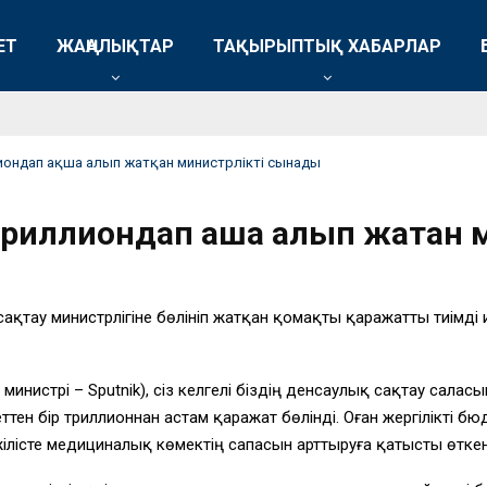
ЕТ
ЖАҢАЛЫҚТАР
ТАҚЫРЫПТЫҚ ХАБАРЛАР
иондап ақша алып жатқан министрлікті сынады
 триллиондап ақша алып жатқан
сақтау министрлігіне бөлініп жатқан қомақты қаражатты тиімді 
инистрі – Sputnik), сіз келгелі біздің денсаулық сақтау сала
н бір триллионнан астам қаражат бөлінді. Оған жергілікті бюд
әжілісте медициналық көмектің сапасын арттыруға қатысты өткен