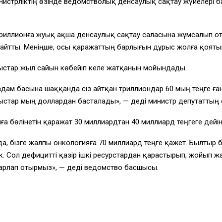
инистрліктің өзінде ведомстволық денсаулық сақтау жүйелері б
риллионға жуық ақша денсаулық сақтау саласына жұмсалып отыр.
айтты. Меніңше, осы қаражаттың барлығын дұрыс жолға қоятын 
ғыстар жыл сайын көбейіп келе жатқанын мойындады.
дам басына шаққанда сіз айтқан триллиондар 60 мың теңге ған
ғыстар мың доллардан басталады», — деді министр депутаттың
ға бөлінетін қаражат 30 миллиардтан 40 миллиард теңгеге дейін 
да, бізге жалпы онкологияға 70 миллиард теңге қажет. Былтыр 
. Сол дефицитті қазір ішкі ресурстардан қарастырып, жойып жат
рлап отырмыз», — деді ведомство басшысы.