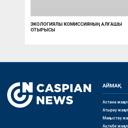
ЭКОЛОГИЯЛЫҚ КОМИССИЯНЫҢ АЛҒАШҚЫ
ОТЫРЫСЫ
АЙМАҚ
Астана жаңа
Атырау жаңа
Маңғыстау ж
Ақтөбе жаңа