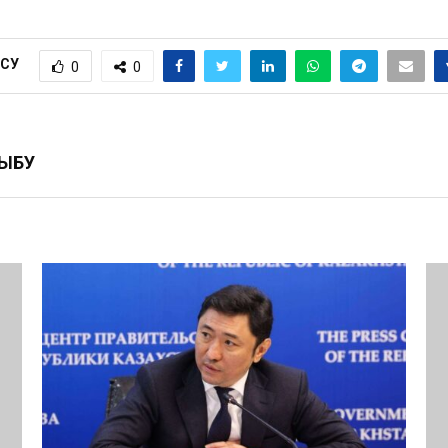
ІСУ
0
0
РЫБУ