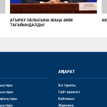
АТЫРАУ ОБЛЫСЫНА ЖАҢА ӘКІМ
АК
ТАҒАЙЫНДАЛДЫ!
АҚПАРАТ
лықтары
Біз туралы
лықтары
Сайт ережесі
аңалықтары
Байланыс
лықтары
Жарнама