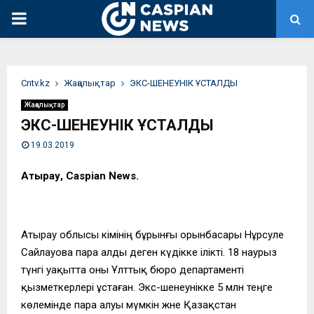
PRIMARY
MENU
Сntv.kz
Жаңалықтар
ЭКС-ШЕНЕУНІК ҰСТАЛДЫ
Жаңалықтар
ЭКС-ШЕНЕУНІК ҰСТАЛДЫ
19.03.2019
Атырау, Caspian News.
Атырау облысы әкімінің бұрынғы орынбасары Нұрсәуле
Сайлауова пара алды деген күдікке ілікті. 18 наурыз
түнгі уақытта оны Ұлттық бюро департаменті
қызметкерлері ұстаған. Экс-шенеунікке 5 млн теңге
көлемінде пара алуы мүмкін және Қазақстан