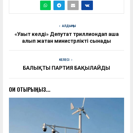
АЛДЫҢҒЫ
«Уақыт келді» Депутат триллиондап ақша
алып жатқан министрлікті сынады
КЕЛЕСІ
БАЛЫҚТЫ ПАРТИЯ БАҚЫЛАЙДЫ
ОҚИ ОТЫРЫҢЫЗ...