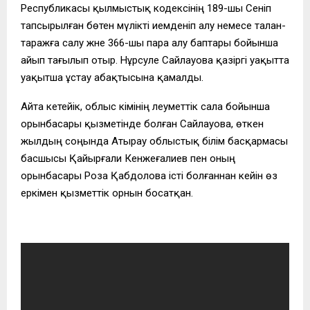
Республикасы қылмыстық кодексінің 189-шы Сенiп
тапсырылған бөтен мүлiктi иемденiп алу немесе талан-
таражға салу және 366-шы пара алу баптары бойынша
айып тағылып отыр. Нұрсәуле Сайлауова қазіргі уақытта
уақытша ұстау абақтысына қамалды.
Айта кетейік, облыс әкімінің әлеуметтік сала бойынша
орынбасары қызметінде болған Сайлауова, өткен
жылдың соңында Атырау облыстық білім басқармасы
басшысы Қайырғали Кенжеғалиев пен оның
орынбасары Роза Қабдолова істі болғаннан кейін өз
еркімен қызметтік орнын босатқан.