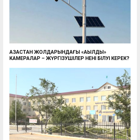
ҚАЗАҚСТАН ЖОЛДАРЫНДАҒЫ «АҚЫЛДЫ»
КАМЕРАЛАР – ЖҮРГІЗУШІЛЕР НЕНІ БІЛУІ КЕРЕК?