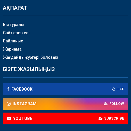
АҚПАРАТ
Біз туралы
Сайт ережесі
Байланыс
Жарнама
Жағдайдың куәгері болсаңыз
БІЗГЕ ЖАЗЫЛЫҢЫЗ
FACEBOOK
LIKE
INSTAGRAM
FOLLOW
YOUTUBE
SUBSCRIBE