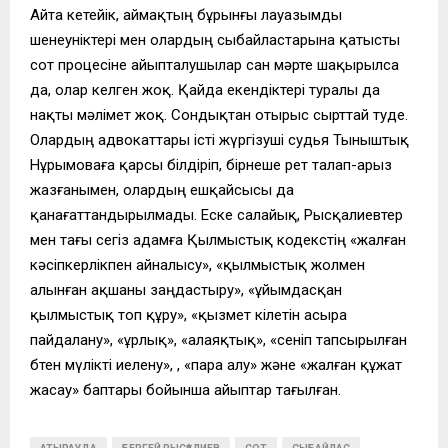
Айта кетейік, аймақтың бұрынғы лауазымды
шенеуніктері мен олардың сыбайластарына қатысты
сот процесіне айыпталушылар сан мәрте шақырылса
да, олар келген жоқ. Қайда екендіктері туралы да
нақты мәлімет жоқ. Сондықтан отырыс сырттай өтуде.
Олардың адвокаттары істі жүргізуші судья Тыныштық
Нұрымоваға қарсы білдіріп, бірнеше рет талап-арыз
жазғанымен, олардың ешқайсысы да
қанағаттандырылмады. Еске салайық, Рысқалиевтер
мен тағы сегіз адамға Қылмыстық кодекстің «жалған
кәсіпкерлікпен айналысу», «қылмыстық жолмен
алынған ақшаны заңдастыру», «ұйымдасқан
қылмыстық топ құру», «қызмет өкiлетін асыра
пайдалану», «ұрлық», «алаяқтық», «сенiп тапсырылған
бөтен мүлiктi иелену», , «пара алу» және «жалған құжат
жасау» баптары бойынша айыптар тағылған.