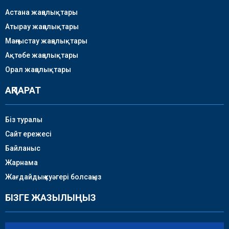
Астана жаңалықтары
Атырау жаңалықтары
Маңғыстау жаңалықтары
Ақтөбе жаңалықтары
Орал жаңалықтары
АҚПАРАТ
Біз туралы
Сайт ережесі
Байланыс
Жарнама
Жағдайдың куәгері болсаңыз
БІЗГЕ ЖАЗЫЛЫҢЫЗ