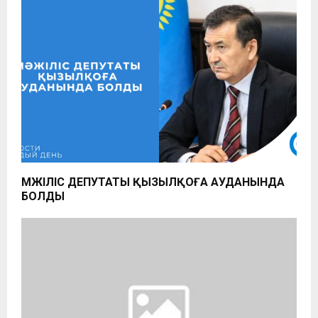
МӘЖІЛІС ДЕПУТАТЫ ҚЫЗЫЛҚОҒА АУДАНЫНДА
БОЛДЫ