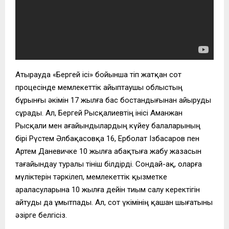
Атырауда «Бергей ісі» бойынша өтіп жатқан сот
процесінде мемлекеттік айыптаушы облыстың
бұрынғы әкімін 17 жылға бас бостандығынан айыруды
сұрады. Ал, Бергей Рысқалиевтің інісі Аманжан
Рысқали мен ағайындылардың күйеу балаларының
бірі Рүстем Әлбақасовқа 16, Ерболат Ізбасаров пен
Артем Даневичке 10 жылға абақтыға жабу жазасын
тағайындау туралы өтініш білдірді. Сондай-ақ, оларға
мүліктерін тәркілеп, мемлекеттік қызметке
араласуларына 10 жылға дейін тиым салу керектігін
айтуды да ұмытпады. Ал, сот үкімінің қашан шығатыны
әзірге белгісіз.