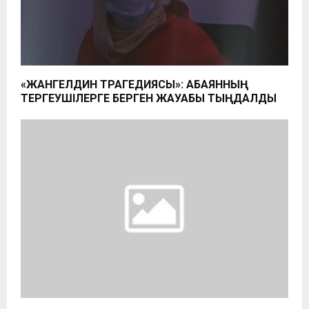
«ЖАНГЕЛДИН ТРАГЕДИЯСЫ»: АҚБАЯННЫҢ
ТЕРГЕУШІЛЕРГЕ БЕРГЕН ЖАУАБЫ ТЫҢДАЛДЫ