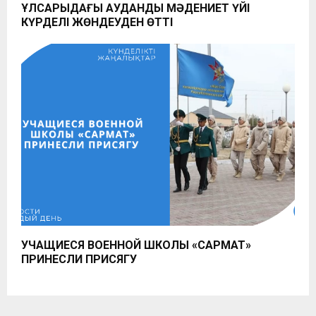
ҚҰЛСАРЫДАҒЫ АУДАНДЫҚ МӘДЕНИЕТ ҮЙІ
КҮРДЕЛІ ЖӨНДЕУДЕН ӨТТІ
УЧАЩИЕСЯ ВОЕННОЙ ШКОЛЫ «САРМАТ»
ПРИНЕСЛИ ПРИСЯГУ