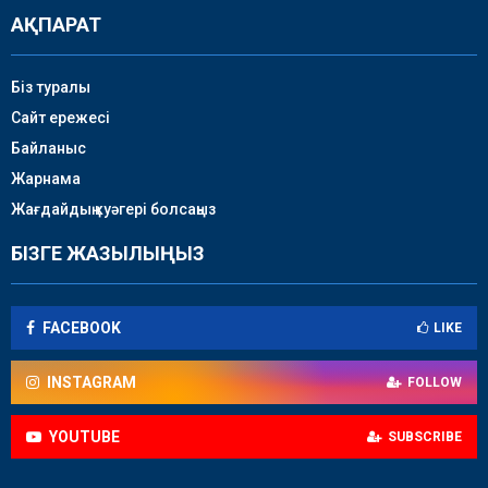
АҚПАРАТ
Біз туралы
Сайт ережесі
Байланыс
Жарнама
Жағдайдың куәгері болсаңыз
БІЗГЕ ЖАЗЫЛЫҢЫЗ
FACEBOOK
LIKE
INSTAGRAM
FOLLOW
YOUTUBE
SUBSCRIBE