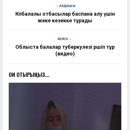
АЛДЫҢҒЫ
Көпбалалы отбасылар баспана алу үшін
жеке кезекке тұрады
КЕЛЕСІ
Облыста балалар туберкулезі өршіп тұр
(видео)
ОҚИ ОТЫРЫҢЫЗ...