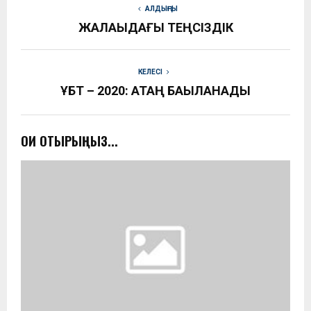
АЛДЫҢҒЫ
ЖАЛАҚЫДАҒЫ ТЕҢСІЗДІК
КЕЛЕСІ
ҰБТ – 2020: ҚАТАҢ БАҚЫЛАНАДЫ
ОҚИ ОТЫРЫҢЫЗ...