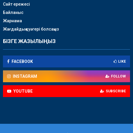
Сайт ережесі
Байланыс
Жарнама
Жағдайдың куәгері болсаңыз
БІЗГЕ ЖАЗЫЛЫҢЫЗ
FACEBOOK
LIKE
INSTAGRAM
FOLLOW
YOUTUBE
SUBSCRIBE