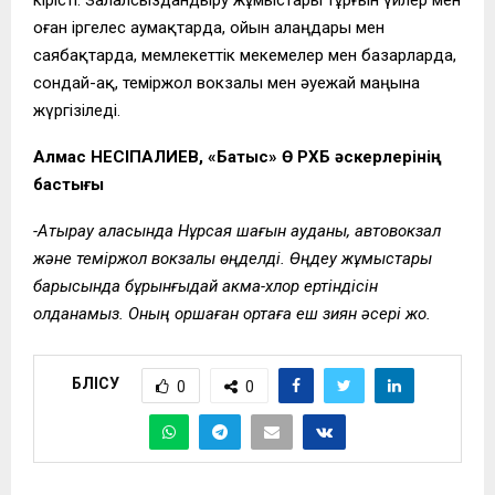
оған іргелес аумақтарда, ойын алаңдары мен
саябақтарда, мемлекеттік мекемелер мен базарларда,
сондай-ақ, теміржол вокзалы мен әуежай маңына
жүргізіледі.
Алмас НЕСІПҚАЛИЕВ, «Батыс» ӨҚ РХБ әскерлерінің
бастығы
-Атырау қаласында Нұрсая шағын ауданы, автовокзал
және теміржол вокзалы өңделді. Өңдеу жұмыстары
барысында бұрынғыдай акма-хлор ертіндісін
қолданамыз. Оның қоршаған ортаға еш зиян әсері жоқ.
БӨЛІСУ
0
0