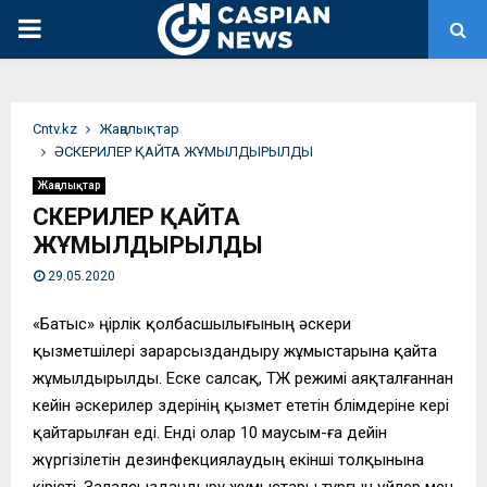
PRIMARY
MENU
Сntv.kz
Жаңалықтар
ӘСКЕРИЛЕР ҚАЙТА ЖҰМЫЛДЫРЫЛДЫ
Жаңалықтар
ӘСКЕРИЛЕР ҚАЙТА
ЖҰМЫЛДЫРЫЛДЫ
29.05.2020
«Батыс» өңірлік қолбасшылығының әскери
қызметшілері зарарсыздандыру жұмыстарына қайта
жұмылдырылды. Еске салсақ, ТЖ режимі аяқталғаннан
кейін әскерилер өздерінің қызмет ететін бөлімдеріне кері
қайтарылған еді. Енді олар 10 маусым-ға дейін
жүргізілетін дезинфекциялаудың екінші толқынына
кірісті. Залалсыздандыру жұмыстары тұрғын үйлер мен