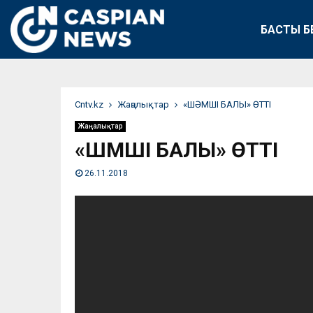
БАСТЫ Б
Сntv.kz
Жаңалықтар
«ШӘМШІ БАЛЫ» ӨТТІ
Жаңалықтар
«ШӘМШІ БАЛЫ» ӨТТІ
26.11.2018