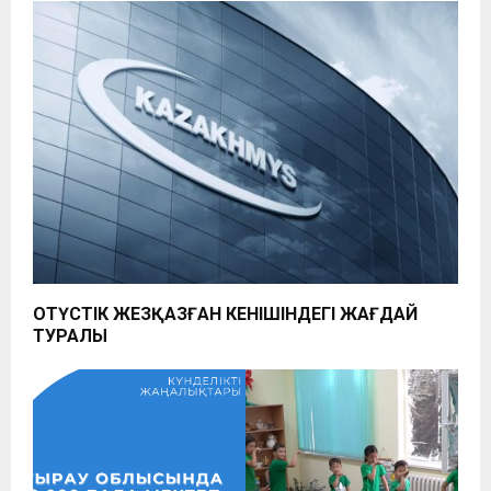
ОҢТҮСТІК ЖЕЗҚАЗҒАН КЕНІШІНДЕГІ ЖАҒДАЙ
ТУРАЛЫ