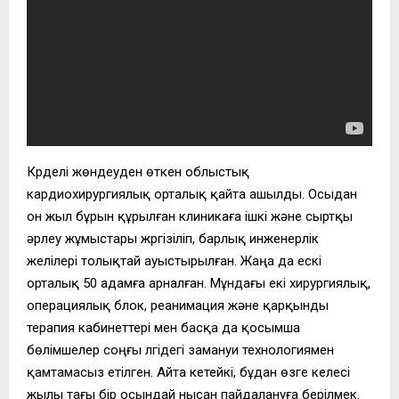
Күрделі жөндеуден өткен облыстық
кардиохирургиялық орталық қайта ашылды. Осыдан
он жыл бұрын құрылған клиникаға ішкі және сыртқы
әрлеу жұмыстары жүргізіліп, барлық инженерлік
желілері толықтай ауыстырылған. Жаңа да ескі
орталық 50 адамға арналған. Мұндағы екі хирургиялық,
операциялық блок, реанимация және қарқынды
терапия кабинеттері мен басқа да қосымша
бөлімшелер соңғы үлгідегі замануи технологиямен
қамтамасыз етілген. Айта кетейкі, бұдан өзге келесі
жылы тағы бір осындай нысан пайдалануға берілмек.