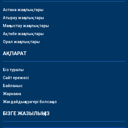
Астана жаңалықтары
Атырау жаңалықтары
Маңғыстау жаңалықтары
Ақтөбе жаңалықтары
Орал жаңалықтары
АҚПАРАТ
Біз туралы
Сайт ережесі
Байланыс
Жарнама
Жағдайдың куәгері болсаңыз
БІЗГЕ ЖАЗЫЛЫҢЫЗ