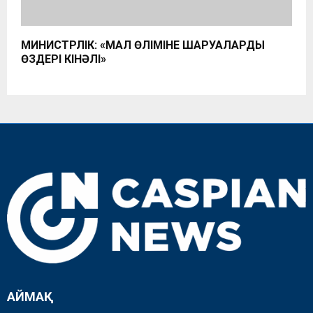
МИНИСТРЛІК: «МАЛ ӨЛІМІНЕ ШАРУАЛАРДЫҢ
ӨЗДЕРІ КІНӘЛІ»
АЙМАҚ