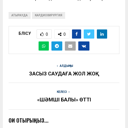
АТЫРАУДА
КАРДИОХИРУРГИЯ
БӨЛІСУ
0
0
АЛДЫҢҒЫ
ЗАҢСЫЗ САУДАҒА ЖОЛ ЖОҚ
КЕЛЕСІ
«ШӘМШІ БАЛЫ» ӨТТІ
ОҚИ ОТЫРЫҢЫЗ...