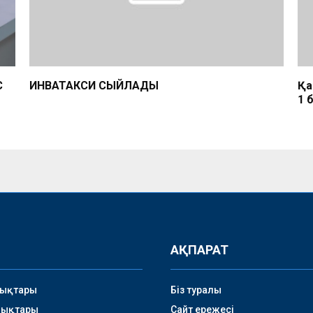
С
ИНВАТАКСИ СЫЙЛАДЫ
Қа
1 
АҚПАРАТ
лықтары
Біз туралы
лықтары
Сайт ережесі