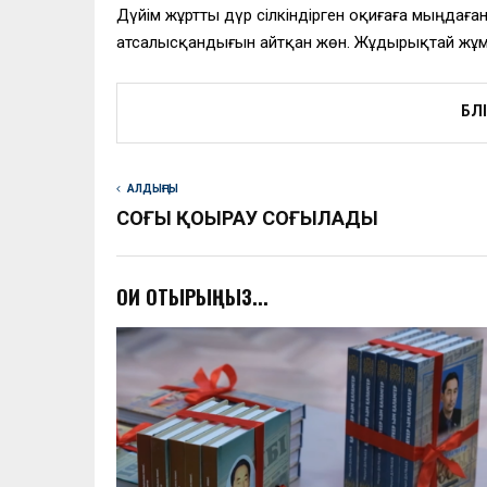
Дүйім жұртты дүр сілкіндірген оқиғаға мыңдағ
атсалысқандығын айтқан жөн. Жұдырықтай жұмыл
БӨЛ
АЛДЫҢҒЫ
СОҢҒЫ ҚОҢЫРАУ СОҒЫЛАДЫ
ОҚИ ОТЫРЫҢЫЗ...