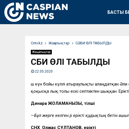
БАСТЫ Б
Сntv.kz
Жаңалықтар
СӘБИ ӨЛІ ТАБЫЛДЫ
Жаңалықтар
СӘБИ ӨЛІ ТАБЫЛДЫ
22.05.2020
Үш күн бойы күллі атыраулықты алаңдатқан Әли 
қоқысқа лық толы ескі септиктен шыққан. Ерікті
Динара ЖОЛАМАНҚЫЗЫ, тілші
—
Бұл жерге келген әр ерікті құдықтың бетін аш
СНХ
:
Олжас СҰЛТАНОВ, ерікті