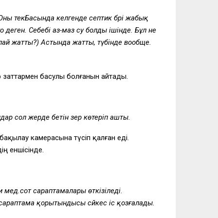
 Оны текБасында келгенде септик бәрі жабық
деген. Себебі аз-маз су болды ішінде. Бұл не
алай жатты?) Астында жатты, түбінде вообще.
 заттармен басулы болғанын айтады.
ар сол жерде бетін әзер көтеріп ашты.
бақылау камерасына түсіп қалған еді.
ң еншісінде.
 мед.сот сараптамалары өткізіледі.
 сараптама қорытындысы сәйкес іс қозғалады.