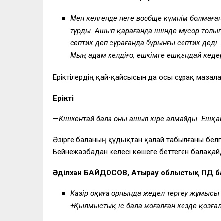
Мен келгенде неге вообще күмәнім болмаған
тұрды. Ашып қарағанда ішінде мусор толып 
септик деп сұрағанда бұрынғы септик деді.
Мың адам келдіғо, ешкімге ешқандай кедергі
Еріктілердің қай-қайсысын да осы сұрақ маза
Ерікті
—
Кішкентай бала оны ашып кіре алмайды. Ешқанд
Әзірге баланың құдықтан қалай табылғаны белгі
Бейнежазбадан келесі көшеге беттеген балақайд
Әділхан БАЙДОСОВ, Атырау облыстық ПД 
Қазір оқиға орнында жедел тергеу жұмысы 
+Қылмыстық іс бала жоғалған кезде қозғал