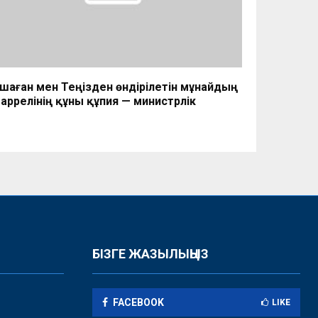
шаған мен Теңізден өндірілетін мұнайдың
баррелінің құны құпия — министрлік
БІЗГЕ ЖАЗЫЛЫҢЫЗ
FACEBOOK
LIKE