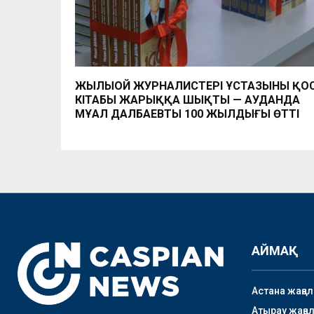
ЖЫЛЫОЙ ЖУРНАЛИСТЕРІ ҰСТАЗЫНЫҢ ҚО
КІТАБЫ ЖАРЫҚҚА ШЫҚТЫ — АУДАНДА
МҰҢАЛ ДАЛБАЕВТЫҢ 100 ЖЫЛДЫҒЫ ӨТТІ
АЙМАҚ
Астана жаңа
Атырау жаңа