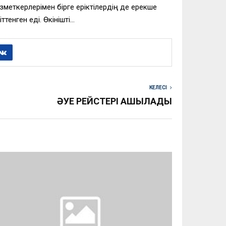
еткерлерімен бірге еріктілердің де ерекше
енген еді. Өкінішті…
КЕЛЕСІ
ӘУЕ РЕЙСТЕРІ АШЫЛАДЫ