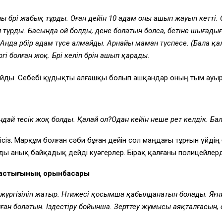
ы бәрі жабық тұрды. Оған дейін 10 адам оны ашып жауып кетті.
тұрды. Басында ой болды, дене болатын болса, бетіне шығадығо 
 Анда әрбір адам түсе алмайды. Арнайы маман түспесе. (Бала қ
 болған жоқ. Бәрі келіп бәрін ашып қарады.
лайды. Себебі құдықты алғашқы болып ашқандар оның тым ауыр
ай тесік жоқ болды. Қалай ол?Одан кейін неше рет келдік. Балд
сіз. Марқұм болған сәби бұған дейін сол маңдағы тұрғын үйдің 
ы анық байқадық дейді куәгерлер. Бірақ қалғаны полицейлерді
бастығының орынбасары
жүргізіліп жатыр. Нәтижесі қосымша қабылданатын болады. Яғни
ған болатын. Іздестіру бойынша. Зерттеу жұмысы аяқталғасын,