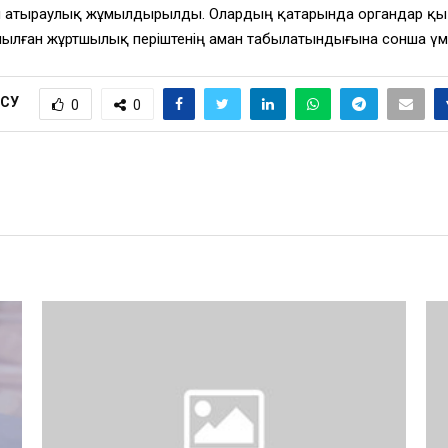
ан атыраулық жұмылдырылды. Олардың қатарында органдар қызм
ған жұртшылық періштенің аман табылатындығына сонша үмітт
ІСУ
0
0