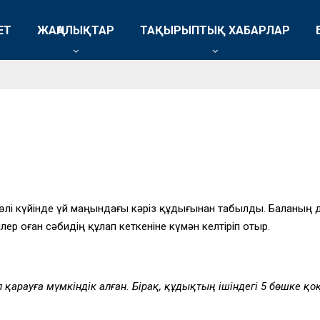
ЕТ
ЖАҢАЛЫҚТАР
ТАҚЫРЫПТЫҚ ХАБАРЛАР
өлі күйінде үй маңындағы кәріз құдығынан табылды. Баланың д
лер оған сәбидің құлап кеткеніне күмән келтіріп отыр.
ып қарауға мүмкіндік алған. Бірақ, құдықтың ішіндегі 5 бөшке қ