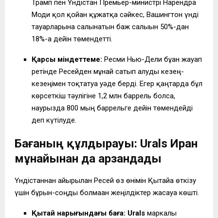
Трамп пен Үндістан Премьер-министрі Нарендра
Моди қол қойған құжатқа сәйкес, Вашингтон үнді
тауарларына салынатын баж салығын 50%-дан
18%-ға дейін төмендетті.
Қарсы міндеттеме:
Ресми Нью-Дели бұған жауап
ретінде Ресейден мұнай сатып алуды кезең-
кезеңімен тоқтатуға уәде берді. Егер қаңтарда бұл
көрсеткіш тәулігіне 1,2 млн баррель болса,
наурызда 800 мың баррельге дейін төмендейді
деп күтілуде.
Бағаның құлдырауы: Urals Иран
мұнайынан да арзандады
Үндістаннан айырылған Ресей өз өнімін Қытайға өткізу
үшін бұрын-соңды болмаған жеңілдіктер жасауға көшті.
Қытай нарығындағы баға:
Urals
маркалы