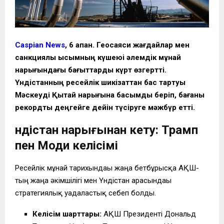
Caspian News
, 6 ақпан. Геосаяси жағдайлар мен
санкциялық қысымның күшеюі әлемдік мұнай
нарығындағы бағыттарды күрт өзгертті.
Үндістанның ресейлік шикізаттан бас тартуы
Мәскеуді Қытай нарығына басымдық беріп, бағаны
рекордтық деңгейге дейін түсіруге мәжбүр етті.
Үндістан нарығынан кету: Трамп
пен Моди келісімі
Ресейлік мұнай тарихындағы жаңа бетбұрысқа АҚШ-
тың жаңа әкімшілігі мен Үндістан арасындағы
стратегиялық уағдаластық себеп болды.
Келісім шарттары:
АҚШ Президенті Дональд