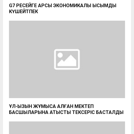
G7 РЕСЕЙГЕ ҚАРСЫ ЭКОНОМИКАЛЫҚ ҚЫСЫМДЫ
КҮШЕЙТПЕК
ҰЛ-ҚЫЗЫН ЖҰМЫСҚА АЛҒАН МЕКТЕП
БАСШЫЛАРЫНА ҚАТЫСТЫ ТЕКСЕРІС БАСТАЛДЫ