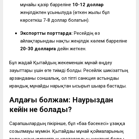
мұнайы қазір барреліне
10-12 доллар
жеңілдікпен ұсынылуда (өткен жылы бұл
көрсеткіш 7-8 доллар болатын).
Экспорттық порттарда:
Ресейдің өз
айлақтарындағы нақты жеңілдік көлемі барреліне
20-30 долларға
дейін жеткен.
Бұл жағдай Қытайдың жекеменшік мұнай өңдеу
зауыттары үшін өте тиімді болды. Ресейлік шикізаттың
арзандағаны соншалық, ол тіпті санкция астындағы
ирандық мұнайды нарықтан ысырып шығара бастады.
Алдағы болжам: Наурыздан
кейін не болады?
Сарапшылардың пікірінше, бұл «баға бәсекесі» ұзаққа
созылмауы мүмкін. Қытайдағы мұнай қоймаларының
толуы және импорттық квоталардың шектеулі болуы