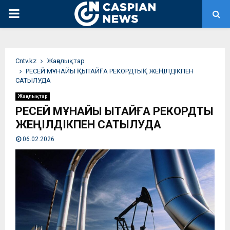
PRIMARY
MENU
Сntv.kz
Жаңалықтар
РЕСЕЙ МҰНАЙЫ ҚЫТАЙҒА РЕКОРДТЫҚ ЖЕҢІЛДІКПЕН
САТЫЛУДА
Жаңалықтар
РЕСЕЙ МҰНАЙЫ ҚЫТАЙҒА РЕКОРДТЫҚ
ЖЕҢІЛДІКПЕН САТЫЛУДА
06.02.2026