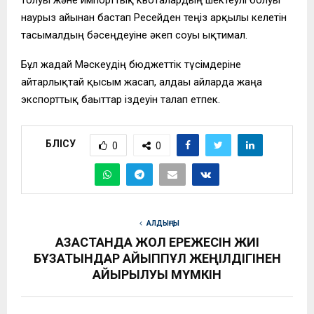
наурыз айынан бастап Ресейден теңіз арқылы келетін
тасымалдың бәсеңдеуіне әкеп соғуы ықтимал.
Бұл жағдай Мәскеудің бюджеттік түсімдеріне
айтарлықтай қысым жасап, алдағы айларда жаңа
экспорттық бағыттар іздеуін талап етпек.
БӨЛІСУ
0
0
АЛДЫҢҒЫ
ҚАЗАҚСТАНДА ЖОЛ ЕРЕЖЕСІН ЖИІ
БҰЗАТЫНДАР АЙЫППҰЛ ЖЕҢІЛДІГІНЕН
АЙЫРЫЛУЫ МҮМКІН