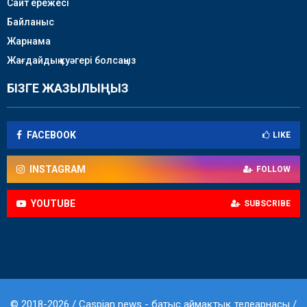
Сайт ережесі
Байланыс
Жарнама
Жағдайдың куәгері болсаңыз
БІЗГЕ ЖАЗЫЛЫҢЫЗ
FACEBOOK
LIKE
INSTAGRAM
FOLLOW
YOUTUBE
SUBSCRIBE
© 2018-2026 / Caspian news - батыс аймақтық телеарнасы /