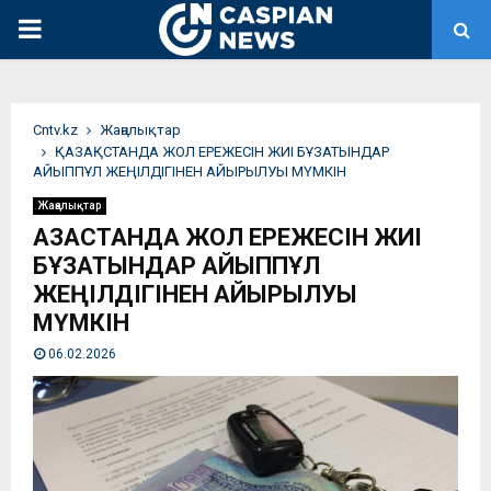
PRIMARY
MENU
Сntv.kz
Жаңалықтар
ҚАЗАҚСТАНДА ЖОЛ ЕРЕЖЕСІН ЖИІ БҰЗАТЫНДАР
АЙЫППҰЛ ЖЕҢІЛДІГІНЕН АЙЫРЫЛУЫ МҮМКІН
Жаңалықтар
ҚАЗАҚСТАНДА ЖОЛ ЕРЕЖЕСІН ЖИІ
БҰЗАТЫНДАР АЙЫППҰЛ
ЖЕҢІЛДІГІНЕН АЙЫРЫЛУЫ
МҮМКІН
06.02.2026