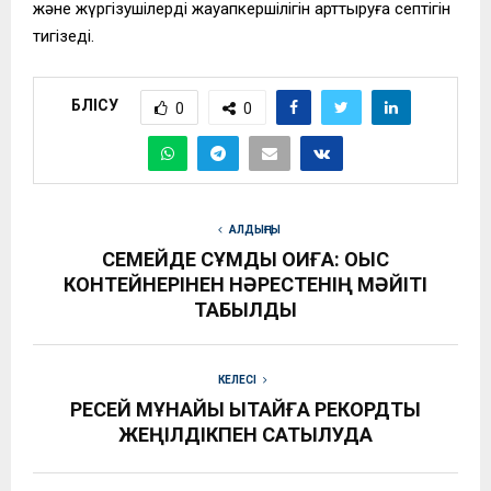
және жүргізушілердің жауапкершілігін арттыруға септігін
тигізеді.
БӨЛІСУ
0
0
АЛДЫҢҒЫ
СЕМЕЙДЕ СҰМДЫҚ ОҚИҒА: ҚОҚЫС
КОНТЕЙНЕРІНЕН НӘРЕСТЕНІҢ МӘЙІТІ
ТАБЫЛДЫ
КЕЛЕСІ
РЕСЕЙ МҰНАЙЫ ҚЫТАЙҒА РЕКОРДТЫҚ
ЖЕҢІЛДІКПЕН САТЫЛУДА