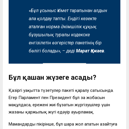
«Бұл ұсыныс Үкімет тарапынан алдын
ала қолдау тапты. Ендігі кезекте
аталған норма Әкімшілік құқық
бұзушылық туралы кодекске
енгізілетін өзгерістер пакетінің бір
бөлігі болады»,
– деді
Марат Қожаев
.
Бұл қашан жүзеге асады?
Қазіргі уақытта түзетулер пакеті қаралу сатысында.
Егер Парламент пен Президент бұл заң жобасын
мақұлдаса, ережені жиі бұзатын жүргізушілер үшін
жазаның қаржылық жүгі едәуір ауырламақ.
Мамандардың пікірінше, бұл шара жол апатын азайтуға