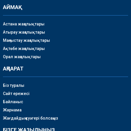
АЙМАҚ
Астана жаңалықтары
Атырау жаңалықтары
Маңғыстау жаңалықтары
Ақтөбе жаңалықтары
Орал жаңалықтары
АҚПАРАТ
Біз туралы
Сайт ережесі
Байланыс
Жарнама
Жағдайдың куәгері болсаңыз
БІЗГЕ ЖАЗЫЛЫҢЫЗ