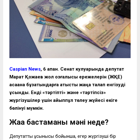
Caspian News
, 6 ақпан. Сенат кулуарында депутат
Марат Қожаев жол қозғалысы ережелерін (ЖҚЕ)
қасақана бұзатындарға қатысты жаңа талап енгізуді
ұсынды. Енді «тәртіпті» және «тәртіпсіз»
жүргізушілер үшін айыппұл төлеу жүйесі екіге
бөлінуі мүмкін.
Жаңа бастаманың мәні неде?
Депутаттың ұсынысы бойынша, егер жүргізуші бір