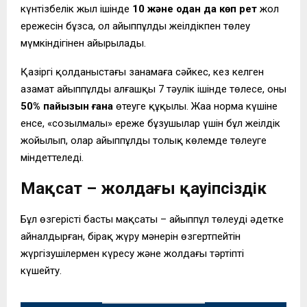
күнтізбелік жыл ішінде
10 және одан да көп рет
жол
ережесін бұзса, ол айыппұлды жеңілдікпен төлеу
мүмкіндігінен айырылады.
Қазіргі қолданыстағы заңнамаға сәйкес, кез келген
азамат айыппұлды алғашқы 7 тәулік ішінде төлесе, оның
50% пайызын ғана
өтеуге құқылы. Жаңа норма күшіне
енсе, «созылмалы» ереже бұзушылар үшін бұл жеңілдік
жойылып, олар айыппұлды толық көлемде төлеуге
міндеттеледі.
Мақсат – жолдағы қауіпсіздік
Бұл өзгерістің басты мақсаты – айыппұл төлеуді әдетке
айналдырған, бірақ жүру мәнерін өзгертпейтін
жүргізушілермен күресу және жолдағы тәртіпті
күшейту.