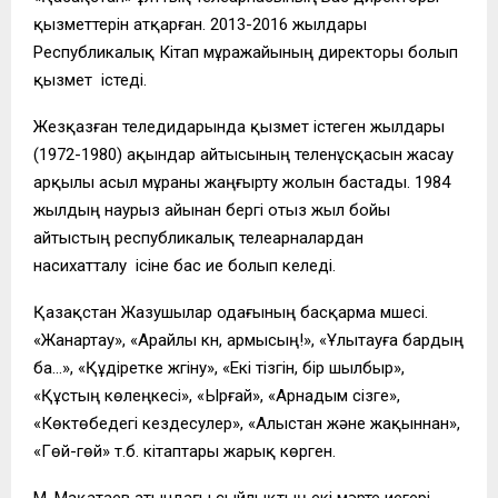
қызметтерін атқарған. 2013-2016 жылдары
Республикалық Кітап мұражайының директоры болып
қызмет істеді.
Жезқазған теледидарында қызмет істеген жылдары
(1972-1980) ақындар айтысының теленұсқасын жасау
арқылы асыл мұраны жаңғырту жолын бастады. 1984
жылдың наурыз айынан бергі отыз жыл бойы
айтыстың республикалық телеарналардан
насихатталу ісіне бас ие болып келеді.
Қазақстан Жазушылар одағының басқарма мүшесі.
«Жанартау», «Арайлы күн, армысың!», «Ұлытауға бардың
ба…», «Құдіретке жүгіну», «Екі тізгін, бір шылбыр»,
«Құстың көлеңкесі», «Ырғай», «Арнадым сізге»,
«Көктөбедегі кездесулер», «Алыстан және жақыннан»,
«Гөй-гөй» т.б. кітаптары жарық көрген.
М. Мақатаев атындағы сыйлықтың екі мәрте иегері.