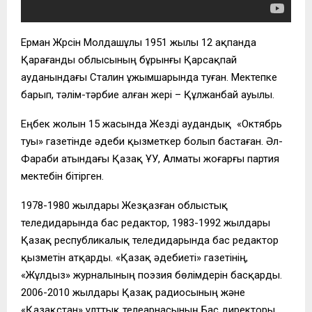
Ерман Жүрсін Молдашұлы 1951 жылы 12 ақпанда
Қарағанды облысының бұрынғы Қарсақпай
ауданындағы Сталин ұжымшарында туған. Мектепке
барып, тәлім-тәрбие алған жері – Құлжанбай ауылы.
Еңбек жолын 15 жасында Жезді аудандық «Октябрь
туы» газетінде әдеби қызметкер болып бастаған. Әл-
Фараби атындағы Қазақ ҰУ, Алматы жоғарғы партия
мектебін бітірген.
1978-1980 жылдары Жезқазған облыстық
теледидарында бас редактор, 1983-1992 жылдары
Қазақ республикалық теледидарында бас редактор
қызметін атқарды. «Қазақ әдебиеті» газетінің,
«Жұлдыз» журналының поэзия бөлімдерін басқарды.
2006-2010 жылдары Қазақ радиосының және
«Қазақстан» ұлттық телеарнасының Бас директоры