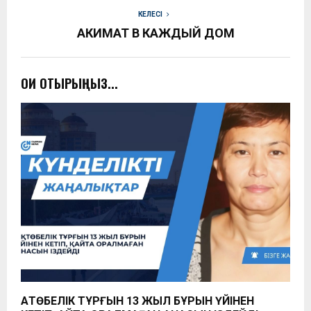
КЕЛЕСІ
АКИМАТ В КАЖДЫЙ ДОМ
ОҚИ ОТЫРЫҢЫЗ...
АҚТӨБЕЛІК ТҰРҒЫН 13 ЖЫЛ БҰРЫН ҮЙІНЕН