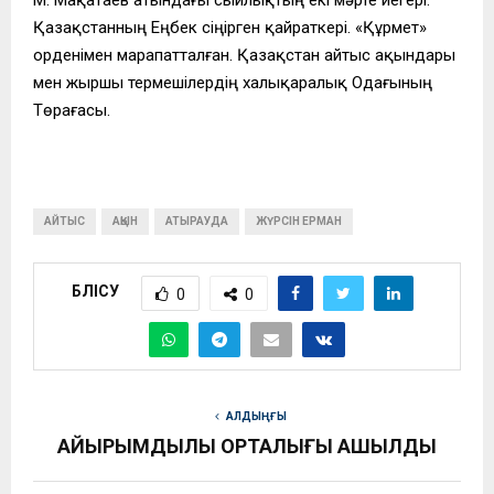
Қазақстанның Еңбек сіңірген қайраткері. «Құрмет»
орденімен марапатталған. Қазақстан айтыс ақындары
мен жыршы термешілердің халықаралық Одағының
Төрағасы.
АЙТЫС
АҚЫН
АТЫРАУДА
ЖҮРСІН ЕРМАН
БӨЛІСУ
0
0
АЛДЫҢҒЫ
ҚАЙЫРЫМДЫЛЫҚ ОРТАЛЫҒЫ АШЫЛДЫ