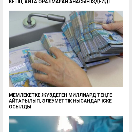
КЕТІП, ҚАЙТА ОРАЛМАҒАН АНАСЫН ІЗДЕЙДІ
МЕМЛЕКЕТКЕ ЖҮЗДЕГЕН МИЛЛИАРД ТЕҢГЕ
ҚАЙТАРЫЛЫП, ӘЛЕУМЕТТІК НЫСАНДАР ІСКЕ
ҚОСЫЛДЫ