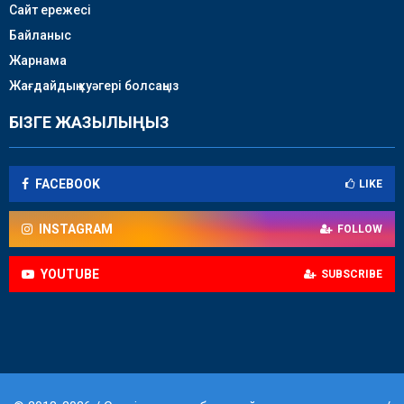
Сайт ережесі
Байланыс
Жарнама
Жағдайдың куәгері болсаңыз
БІЗГЕ ЖАЗЫЛЫҢЫЗ
FACEBOOK
LIKE
INSTAGRAM
FOLLOW
YOUTUBE
SUBSCRIBE