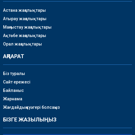
Астана жаңалықтары
Атырау жаңалықтары
Маңғыстау жаңалықтары
Ақтөбе жаңалықтары
Орал жаңалықтары
АҚПАРАТ
Біз туралы
Сайт ережесі
Байланыс
Жарнама
Жағдайдың куәгері болсаңыз
БІЗГЕ ЖАЗЫЛЫҢЫЗ