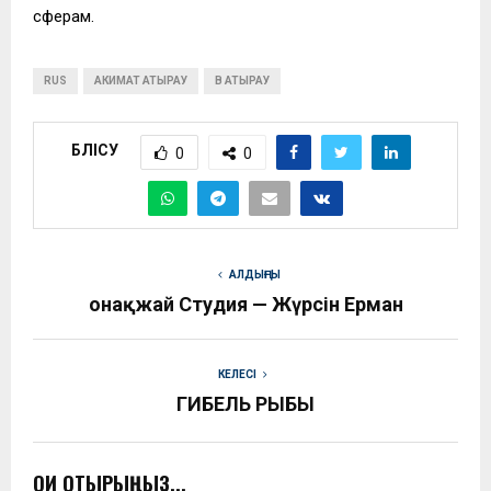
сферам.
RUS
АКИМАТ АТЫРАУ
В АТЫРАУ
БӨЛІСУ
0
0
АЛДЫҢҒЫ
Қонақжай Студия — Жүрсін Ерман
КЕЛЕСІ
ГИБЕЛЬ РЫБЫ
ОҚИ ОТЫРЫҢЫЗ...