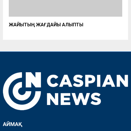
ЖАЙЫҚТЫҢ ЖАҒДАЙЫ ҚАЛЫПТЫ
АЙМАҚ