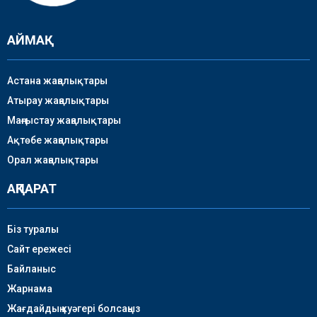
АЙМАҚ
Астана жаңалықтары
Атырау жаңалықтары
Маңғыстау жаңалықтары
Ақтөбе жаңалықтары
Орал жаңалықтары
АҚПАРАТ
Біз туралы
Сайт ережесі
Байланыс
Жарнама
Жағдайдың куәгері болсаңыз