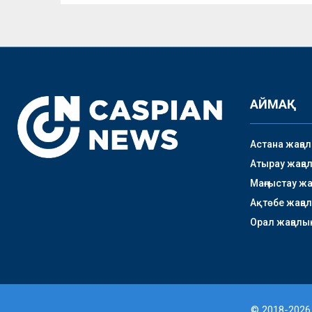
АЙМАҚ
Астана жаңа
Атырау жаңа
Маңғыстау ж
Ақтөбе жаңа
Орал жаңалы
© 2018-2026