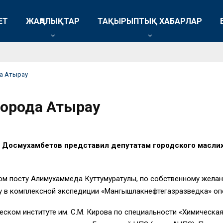
ЕТ
ЖАҢАЛЫҚТАР
ТАҚЫРЫПТЫҚ ХАБАРЛАР
а Атырау
города Атырау
 Досмухамбетов представил депутатам городского маслиха
том посту Алимухаммеда Куттумуратулы, по собственному жела
ду в комплексной экспедиции «Мангышлакнефтегазразведка» оп
ском институте им. С.М. Кирова по специальности «Химическая