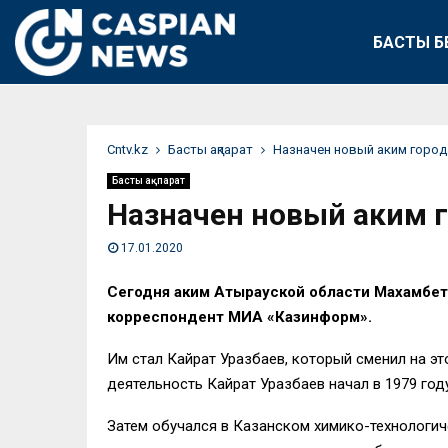
БАСТЫ Б
Сntv.kz
Басты ақпарат
Назначен новый аким город
Басты ақпарат
Назначен новый аким 
17.01.2020
Сегодня аким Атырауской области Махамбет
корреспондент МИА «Казинформ».
Им стал Кайрат Уразбаев, который сменил на э
деятельность Кайрат Уразбаев начал в 1979 го
Затем обучался в Казанском химико-технологиче