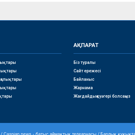
АҚПАРАТ
лықтары
Біз туралы
лықтары
Сайт ережесі
аңалықтары
Байланыс
лықтары
Жарнама
қтары
Жағдайдың куәгері болсаңыз
 / Caspian news - батыс аймақтық телеарнасы / Барлық құқықта