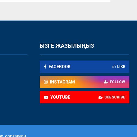
БІЗГЕ ЖАЗЫЛЫҢЫЗ
FACEBOOK
LIKE
INSTAGRAM
FOLLOW
YOUTUBE
SUBSCRIBE
р қорғалған.