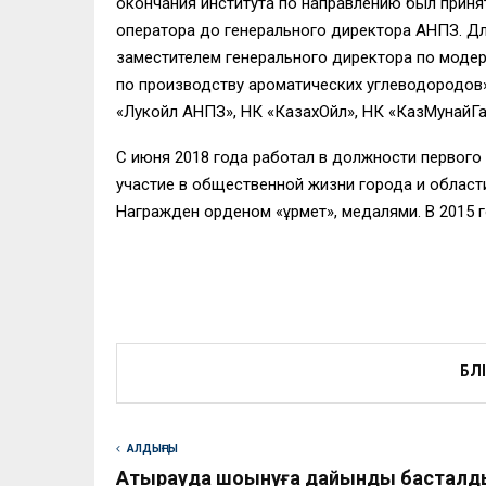
окончания института по направлению был принят
оператора до генерального директора АНПЗ. Д
заместителем генерального директора по моде
по производству ароматических углеводородов»
«Лукойл АНПЗ», НК «КазахОйл», НК «КазМунайГа
С июня 2018 года работал в должности первого з
участие в общественной жизни города и области
Награжден орденом «Құрмет», медалями. В 2015 
БӨЛ
АЛДЫҢҒЫ
Атырауда шоқынуға дайындық басталд