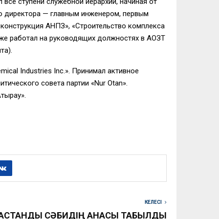
 все ступени служебной иерархии, начиная от
о директора — главным инженером, первым
еконструкция АНПЗ», «Строительство комплекса
кже работал на руководящих должностях в АОЗТ
та).
cal Industries Inc.». Принимал активное
тического совета партии «Nur Otan».
Атырау».
КЕЛЕСІ
АСТАНДЫ СӘБИДІҢ АНАСЫ ТАБЫЛДЫ