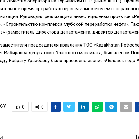
 в качестве оператора на Гурьевский НПЗ (ныне АНПЗ). Прошел
лительное время проработал первым заместителем генеральног
рнизации. Руководил реализацией инвестиционных проектов «Р
, «Строительство комплекса глубокой переработки нефти». Та
з» (заместитель директора департамента, директор департамен
аместителя председателя правления ТОО «Kazakhstan Petrochemi
. Избирался депутатом областного маслихата, был членом Поли
году Кайрату Уразбаеву было присвоено звание «Человек года 
ІСУ
0
0
ы
Т