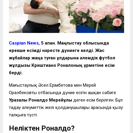
Caspian News,
5 ақпан. Маңғыстау облысында
ерекше есімді нәресте дүниеге келді. Жас
жұбайлар жаңа туған ұлдарына әлемдік футбол
жұлдызы Криштиано Роналоның құрметіне есім
берді.
Маңғыстаулық Әсел Ерімбетова мен Мерей
Оразбековтың отбасында дүние есігін ашқан сәбиге
Уразалы Роналдо Мерейұлы
деген есім берілген. Бұл
таңдау әлеуметтік желі қолданушылары арасында қызу
талқыға түсті.
Неліктен Роналдо?