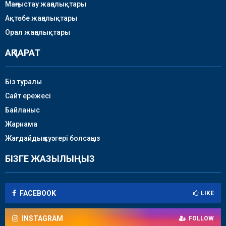
Маңғыстау жаңалықтары
Ақтөбе жаңалықтары
Орал жаңалықтары
АҚПАРАТ
Біз туралы
Сайт ережесі
Байланыс
Жарнама
Жағдайдың куәгері болсаңыз
БІЗГЕ ЖАЗЫЛЫҢЫЗ
FACEBOOK
LIKE
INSTAGRAM
FOLLOW