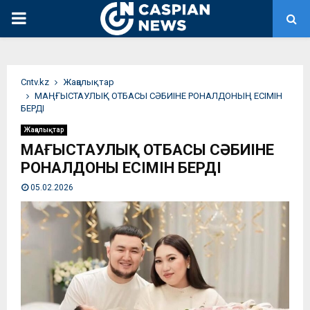
PRIMARY
MENU
Сntv.kz
Жаңалықтар
МАҢҒЫСТАУЛЫҚ ОТБАСЫ СӘБИІНЕ РОНАЛДОНЫҢ ЕСІМІН
БЕРДІ
Жаңалықтар
МАҢҒЫСТАУЛЫҚ ОТБАСЫ СӘБИІНЕ
РОНАЛДОНЫҢ ЕСІМІН БЕРДІ
05.02.2026