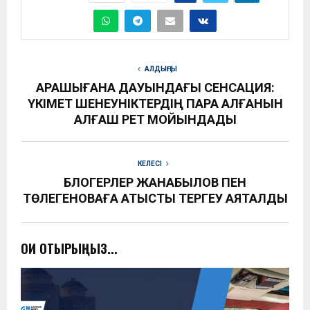
АЛДЫҢҒЫ
ҚАРАШЫҒАНАҚ ДАУЫНДАҒЫ СЕНСАЦИЯ:
ҮКІМЕТ ШЕНЕУНІКТЕРДІҢ ПАРА АЛҒАНЫН
АЛҒАШ РЕТ МОЙЫНДАДЫ
КЕЛЕСІ
БЛОГЕРЛЕР ЖАНАБЫЛОВ ПЕН
ТӨЛЕГЕНОВАҒА ҚАТЫСТЫ ТЕРГЕУ АЯҚТАЛДЫ
ОҚИ ОТЫРЫҢЫЗ...