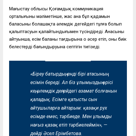
Маңғыстау облысы Қоғамдық коммуникация
орталығының мәліметінше, жас ана бұл қадамын
баласының болашақта әлемдік деңгейдегі тұлға болып
қалыптасуын қалайтындығымен түсіндіреді. Анасының
айтуынша, есім баланың тағдырына оң әсер етіп, оның биік
белестерді бағындыруына септігін тигізеді.
«Біреу батырдың, енді бірі атасының
есімін береді. Ал біз ұлымыздың өрісі
кең, әлемдік деңгейдегі азамат болғанын
қаладық. Есімге қатысты сын
айтушыларға айтарым: қазақи рух
есімде емес, тәрбиеде. Мен ұлымды
нағыз қазақ етіп тәрбиелеймін», —
дейді Әсел Ерімбетова.