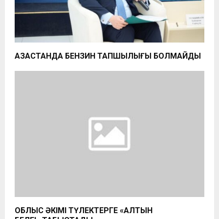
ҚАЗАҚСТАНДА БЕНЗИН ТАПШЫЛЫҒЫ БОЛМАЙДЫ
ОБЛЫС ӘКІМІ ТҮЛЕКТЕРГЕ «АЛТЫН