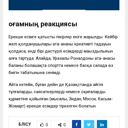
Қоғамның реакциясы
Ерекше есімге қатысты пікірлер екіге жарылды. Кейбір
желі қолданушылары ата-ананың креативті таңдауын
қолдаса, енді бірі дәстүрлі есімдердің маңыздылығын
алға тартуда. Алайда, Уразалы Роналдоның ата-анасы
баланың болашақта спортта немесе басқа салада өз
биігін табатынына сенімді.
Айта кетейік, бұған дейін де Қазақстанда әйгілі
тұлғалардың, саясаткерлердің немесе оқиғалардың
құрметіне қойылған (мысалы, Зидан, Мэсси, Касым-
Жомарт) ерекше есімдер тіркелген болатын.
БӨЛІСУ
0
0