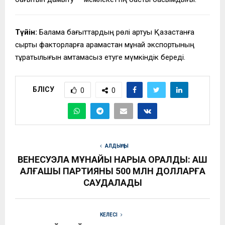
Түйін:
Балама бағыттардың рөлі артуы Қазақстанға
сыртқы факторларға қарамастан мұнай экспортының
тұрақтылығын қамтамасыз етуге мүмкіндік береді.
БӨЛІСУ
0
0
АЛДЫҢҒЫ
ВЕНЕСУЭЛА МҰНАЙЫ НАРЫҚҚА ОРАЛДЫ: АҚШ
АЛҒАШҚЫ ПАРТИЯНЫ 500 МЛН ДОЛЛАРҒА
САУДАЛАДЫ
КЕЛЕСІ