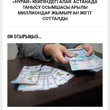
«НҰРАЙ» КЕЙПІНДЕГІ АЛАЯҚ: АСТАНАДА
ТАНЫСУ ҚОСЫМШАСЫ АРҚЫЛЫ
МИЛЛИОНДАР ЖЫМҚЫРҒАН ЖІГІТ
СОТТАЛДЫ
ОҚИ ОТЫРЫҢЫЗ...