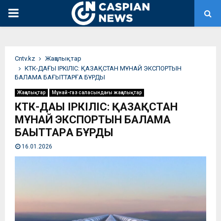
PRIMARY
MENU
Сntv.kz
Жаңалықтар
КТК-ДАҒЫ ІРКІЛІС: ҚАЗАҚСТАН МҰНАЙ ЭКСПОРТЫН
БАЛАМА БАҒЫТТАРҒА БҰРДЫ
Жаңалықтар
Мұнай-газ саласындағы жаңалықтар
КТК-ДАҒЫ ІРКІЛІС: ҚАЗАҚСТАН
МҰНАЙ ЭКСПОРТЫН БАЛАМА
БАҒЫТТАРҒА БҰРДЫ
16.01.2026