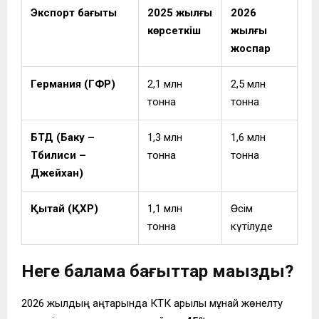
Экспорт бағыты
2025 жылғы
2026
көрсеткіш
жылғы
жоспар
Германия (ГФР)
2,1 млн
2,5 млн
тонна
тонна
БТД (Баку –
1,3 млн
1,6 млн
Тбилиси –
тонна
тонна
Джейхан)
Қытай (ҚХР)
1,1 млн
Өсім
тонна
күтілуде
Неге балама бағыттар маңызды?
2026 жылдың қаңтарында КТК арқылы мұнай жөнелту