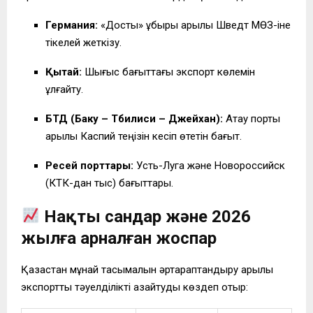
Германия:
«Достық» құбыры арқылы Шведт МӨЗ-іне
тікелей жеткізу.
Қытай:
Шығыс бағыттағы экспорт көлемін
ұлғайту.
БТД (Баку – Тбилиси – Джейхан):
Ақтау порты
арқылы Каспий теңізін кесіп өтетін бағыт.
Ресей порттары:
Усть-Луга және Новороссийск
(КТК-дан тыс) бағыттары.
Нақты сандар және 2026
жылға арналған жоспар
Қазақстан мұнай тасымалын әртараптандыру арқылы
экспорттық тәуелділікті азайтуды көздеп отыр: