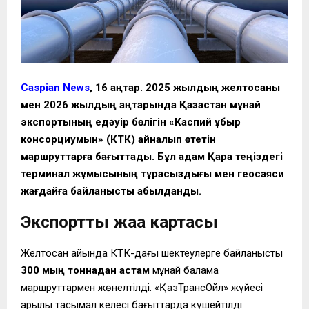
Caspian News
, 16 қаңтар. 2025 жылдың желтоқсаны
мен 2026 жылдың қаңтарында Қазақстан мұнай
экспортының едәуір бөлігін «Каспий құбыр
консорциумын» (КТК) айналып өтетін
маршруттарға бағыттады. Бұл қадам Қара теңіздегі
терминал жұмысының тұрақсыздығы мен геосаяси
жағдайға байланысты қабылданды.
Экспорттың жаңа картасы
Желтоқсан айында КТК-дағы шектеулерге байланысты
300 мың тоннадан астам
мұнай балама
маршруттармен жөнелтілді. «ҚазТрансОйл» жүйесі
арқылы тасымал келесі бағыттарда күшейтілді: