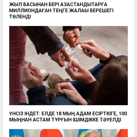
ЖЫЛ БАСЫНАН БЕРІ ҚАЗАҚСТАНДЫҚТАРҒА
МИЛЛИОНДАҒАН ТЕҢГЕ ЖАЛАҚЫ БЕРЕШЕГІ
ТӨЛЕНДІ
ҮНСІЗ ІНДЕТ: ЕЛДЕ 18 МЫҢ АДАМ ЕСІРТКІГЕ, 100
МЫҢНАН АСТАМ ТҰРҒЫН ІШІМДІККЕ ТӘУЕЛДІ