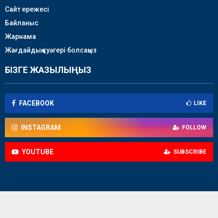
Сайт ережесі
Байланыс
Жарнама
Жағдайдың куәгері болсаңыз
БІЗГЕ ЖАЗЫЛЫҢЫЗ
FACEBOOK
LIKE
INSTAGRAM
FOLLOW
YOUTUBE
SUBSCRIBE