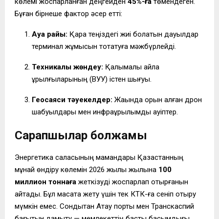
көлемі жоспарланған деңгейден
45%-ға
төмендеген.
Бұған бірнеше фактор әсер етті:
Ауа райы:
Қара теңіздегі жиі болатын дауылдар
терминал жұмысын тоқтатуға мәжбүрлейді.
Техникалық жөндеу:
Қалқымалы айлақ
құрылғыларының (ВУУ) істен шығуы.
Геосаяси тәуекелдер:
Жақында орын алған дрон
шабуылдары мен инфрақұрылымдық қауіптер.
Сарапшылар болжамы
Энергетика саласының мамандары Қазақстанның
мұнай өндіру көлемін 2026 жылы жылына
100
миллион тоннаға
жеткізуді жоспарлап отырғанын
айтады. Бұл мақсатқа жету үшін тек КТК-ға сеніп отыру
мүмкін емес. Сондықтан Ақтау порты мен Транскаспий
бағытын дамыту — мемлекеттің басты басымдығы.