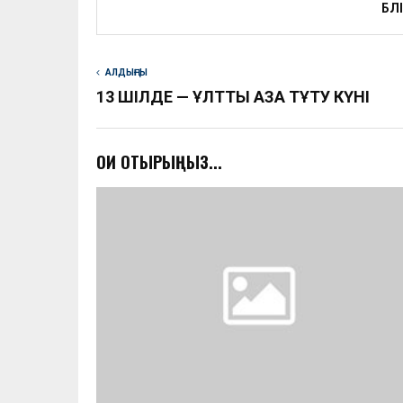
БӨЛ
АЛДЫҢҒЫ
13 ШІЛДЕ — ҰЛТТЫҚ АЗА ТҰТУ КҮНІ
ОҚИ ОТЫРЫҢЫЗ...