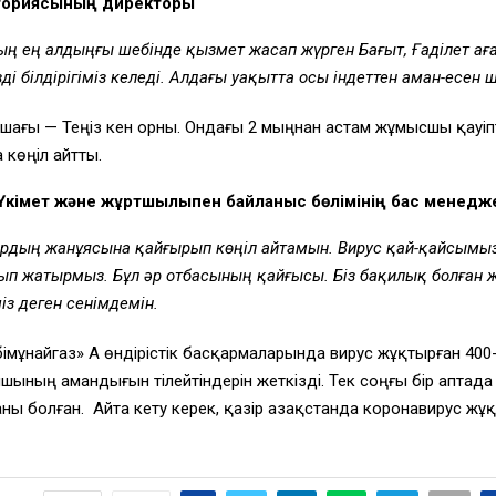
латориясының директоры
анның ең алдыңғы шебінде қызмет жасап жүрген Бағыт, Ғаділет а
і білдірігіміз келеді. Алдағы уақытта осы індеттен аман-есен
ошағы — Теңіз кен орны. Ондағы 2 мыңнан астам жұмысшы қауі
көңіл айтты.
імет және жұртшылықпен байланыс бөлімінің бас менедж
ардың жанұясына қайғырып көңіл айтамын. Вирус қай-қайсымы
 жатырмыз. Бұл әр отбасының қайғысы. Біз бақилық болған ж
із деген сенімдемін.
імұнайгаз» АҚ өндірістік басқармаларында вирус жұқтырған 400
ның амандығын тілейтіндерін жеткізді. Тек соңғы бір аптада е
аны болған. Айта кету керек, қазір Қазақстанда коронавирус 