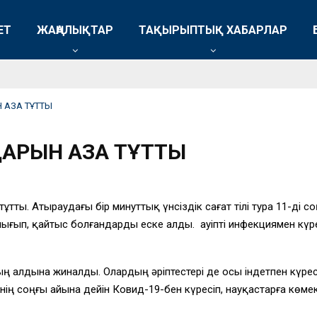
ЕТ
ЖАҢАЛЫҚТАР
ТАҚЫРЫПТЫҚ ХАБАРЛАР
 АЗА ТҰТТЫ
ДАРЫН АЗА ТҰТТЫ
ұтты. Атыраудағы бір минуттық үнсіздік сағат тілі тура 11-ді
а шығып, қайтыс болғандарды еске алды. Қауіпті инфекциямен кү
 алдына жиналды. Олардың әріптестері де осы індетпен күрест
ің соңғы айына дейін Ковид-19-бен күресіп, науқастарға көмек 