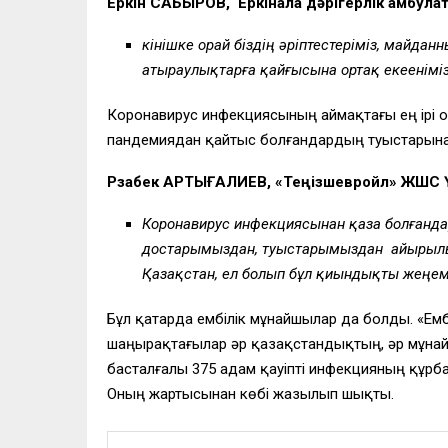
Еркін САБЫРОВ, Еркінқала дәрігерлік амбу
Өкінішке орай біздің әріптестеріміз, майд
атыраулықтарға қайғысына ортақ екеенімізд
Коронавирус инфекциясының аймақтағы ең ірі 
пандемиядан қайтыс болғандардың туыстарына 
Рзабек АРТЫҒАЛИЕВ, «Теңізшевройл» ЖШС Үк
Коронавирус инфекциясынан қаза болғанд
достарымыздан, туыстарымыздан айырылып
Қазақстан, ел болып бұл қиындықты жеңем
Бұл қатарда ембілік мұнайшылар да болды. «Емб
шаңырақтағылар әр қазақстандықтың, әр мұнайшы
басталғалы 375 адам қауіпті инфекцияның құрб
Оның жартысынан көбі жазылып шықты.