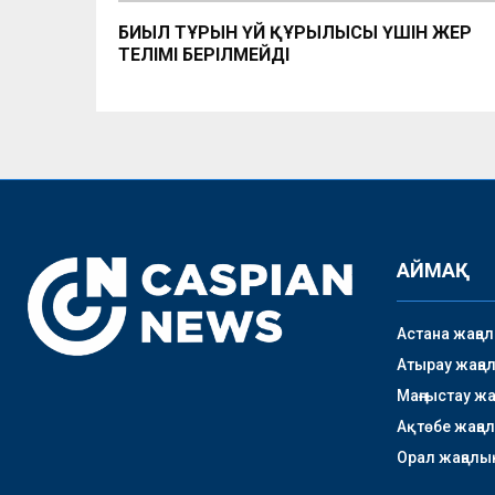
БИЫЛ ТҰРҒЫН ҮЙ ҚҰРЫЛЫСЫ ҮШІН ЖЕР
ТЕЛІМІ БЕРІЛМЕЙДІ
АЙМАҚ
Астана жаңа
Атырау жаңа
Маңғыстау ж
Ақтөбе жаңа
Орал жаңалы