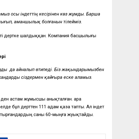
ғамыз осы індеттің кесірінен көз жұмды. Барша
 шығып, аманшылық болғанын тілейміз.
пті дертке шалдыққан. Компания басшылығы
ері
зды да айналып өтипеді. Біз жақындарымызбен
андарды сіздермен қайғыра еске аламыз.
-ден астам жұмысшы анықталған. Қара
лде бұл дерттен 111 адам қаза тапты. Ал індет
жұқтырғандардың саны 60-мыңға жуықтайды.