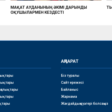
МАҚАТ АУДАНЫНЫҢ ӘКІМІ ДАРЫНДЫ
ТЫ
ОҚУШЫЛАРМЕН КЕЗДЕСТІ
АҚПАРАТ
лықтары
Біз туралы
лықтары
Сайт ережесі
аңалықтары
Байланыс
лықтары
Жарнама
қтары
Жағдайдың куәгері болсаңыз