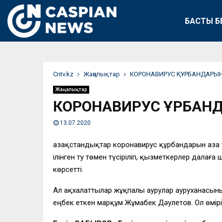
БАСТЫ Б
Сntv.kz
Жаңалықтар
КОРОНАВИРУС ҚҰРБАНДАРЫН
Жаңалықтар
КОРОНАВИРУС ҚҰРБАН
13.07.2020
Қазақстандықтар коронавирус құрбандарын аза т
ілінген ту төмен түсіріліп, қызметкерлер далағ
көрсетті.
Ал ақхалаттылар жұқпалы аурулар ауруханасының
еңбек еткен марқұм Жұмабек Дәулетов. Ол өмірін