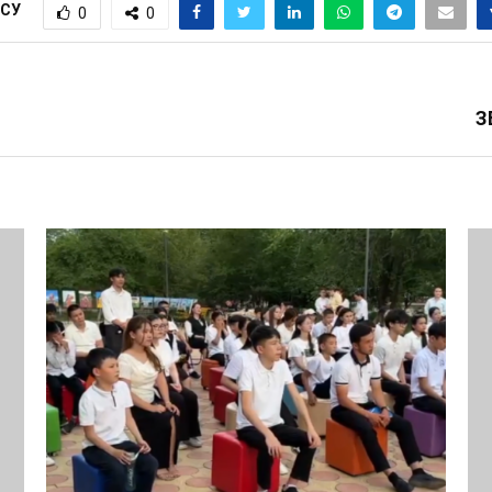
ІСУ
0
0
З