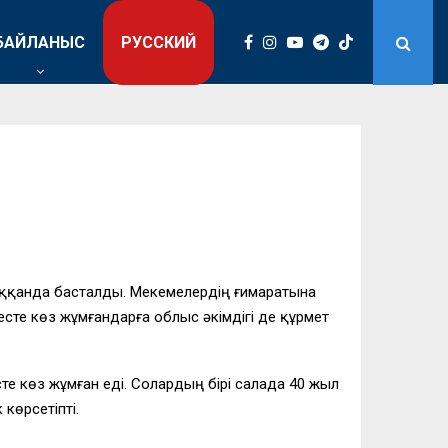
БАЙЛАНЫС
РУССКИЙ
 соққанда басталды. Мекемелердің ғимаратына
ресте көз жұмғандарға облыс әкімдігі де құрмет
е көз жұмған еді. Солардың бірі салада 40 жыл
көрсетіпті.