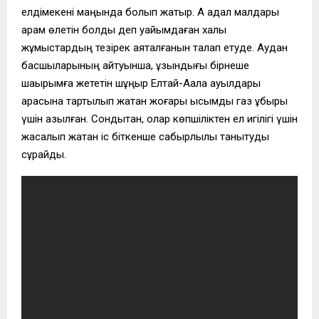
елдімекені маңында болып жатыр. Ақ адал малдары
арам өлетін болды деп уайымдаған халық
жұмыстардың тезірек аяқталғанын талап етуде. Аудан
басшыларының айтуынша, ұзындығы бірнеше
шақырымға жететін шұңқыр Елтай-Аққала ауылдары
арасына тартылып жатқан жоғары қысымды газ құбыры
үшін қазылған. Сондықтан, олар көпшіліктен ел игілігі үшін
жасалып жатқан іс біткенше сабырлылық танытуды
сұрайды.