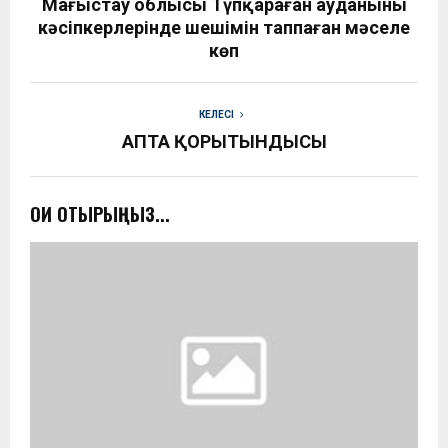
Маңғыстау облысы Түпқараған ауданының
кәсіпкерлерінде шешімін таппаған мәселе
көп
КЕЛЕСІ
АПТА ҚОРЫТЫНДЫСЫ
ОҚИ ОТЫРЫҢЫЗ...