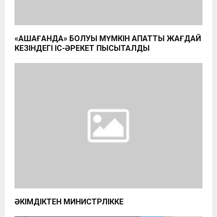
«ҚАШАҒАНДА» БОЛУЫ МҮМКІН АПАТТЫ ЖАҒДАЙ
КЕЗІНДЕГІ ІС-ӘРЕКЕТ ПЫСЫҚТАЛДЫ
ӘКІМДІКТЕН МИНИСТРЛІККЕ