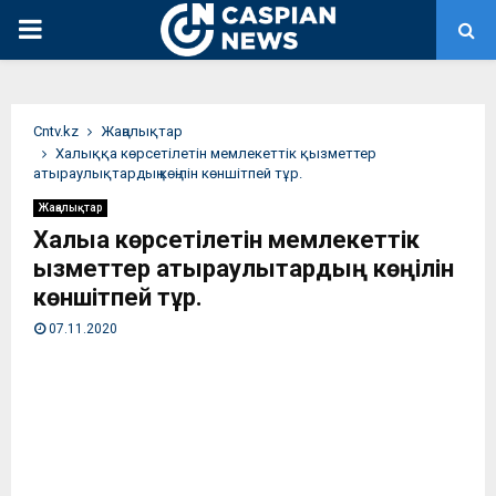
PRIMARY
MENU
Сntv.kz
Жаңалықтар
Халыққа көрсетілетін мемлекеттік қызметтер
атыраулықтардың көңілін көншітпей тұр.
Жаңалықтар
Халыққа көрсетілетін мемлекеттік
қызметтер атыраулықтардың көңілін
көншітпей тұр.
07.11.2020