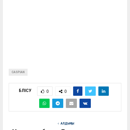
CASPIAN
БӨЛІСУ
0
0
АЛДЫҢҒЫ