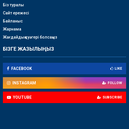
Біз туралы
Сайт ережесі
Байланыс
Жарнама
Жағдайдың куәгері болсаңыз
БІЗГЕ ЖАЗЫЛЫҢЫЗ
FACEBOOK
LIKE
INSTAGRAM
FOLLOW
YOUTUBE
SUBSCRIBE