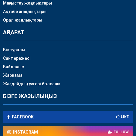
Маңғыстау жаңалықтары
Ақтөбе жаңалықтары
Орал жаңалықтары
АҚПАРАТ
Біз туралы
Сайт ережесі
Байланыс
Жарнама
Жағдайдың куәгері болсаңыз
БІЗГЕ ЖАЗЫЛЫҢЫЗ
FACEBOOK
LIKE
INSTAGRAM
FOLLOW