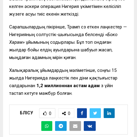
келген әскери операция Нигерия үкіметімен келісіліп
жүзеге асуы тиіс екенін жеткізді.
Сарапшылардың пікірінше, Трамп сөз еткен лаңкестер —
Нигерияның солтүстік-шығысында белсенді
«Боко
Харам»
ұйымының содырлары. Бұл топ ондаған
жылдар бойы елдің ауылдарына шабуыл жасап,
мыңдаған адамның өмірін қиған.
Халықаралық ұйымдардың мәліметінше, соңғы 15
жылда Нигерияда лаңкестік пен діни қақтығыстар
салдарынан
1,2 миллионнан астам адам
өз үйін
тастап кетуге мәжбүр болған.
БӨЛІСУ
0
0