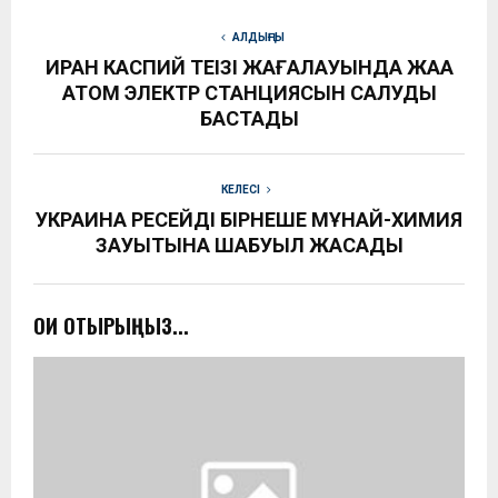
АЛДЫҢҒЫ
ИРАН КАСПИЙ ТЕҢІЗІ ЖАҒАЛАУЫНДА ЖАҢА
АТОМ ЭЛЕКТР СТАНЦИЯСЫН САЛУДЫ
БАСТАДЫ
КЕЛЕСІ
УКРАИНА РЕСЕЙДІҢ БІРНЕШЕ МҰНАЙ-ХИМИЯ
ЗАУЫТЫНА ШАБУЫЛ ЖАСАДЫ
ОҚИ ОТЫРЫҢЫЗ...