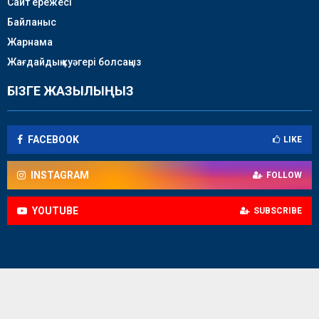
Сайт ережесі
Байланыс
Жарнама
Жағдайдың куәгері болсаңыз
БІЗГЕ ЖАЗЫЛЫҢЫЗ
FACEBOOK
LIKE
INSTAGRAM
FOLLOW
YOUTUBE
SUBSCRIBE
© 2018-2026 / Caspian news - батыс аймақтық телеарнасы /