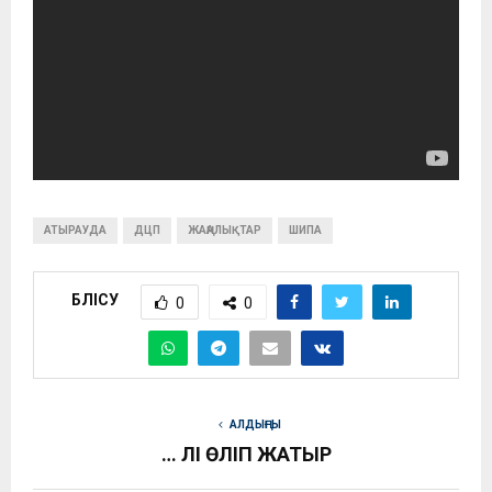
АТЫРАУДА
ДЦП
ЖАҢАЛЫҚТАР
ШИПА
БӨЛІСУ
0
0
АЛДЫҢҒЫ
… ӘЛІ ӨЛІП ЖАТЫР