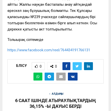
айтты. Жалпы науқан басталғалы анау айтқандай
өрескел заң бұзушылық болмапты. Тек Құлсары
қаласындағы №239 учаскеде сайлаушылардың бірі
толтырған бюллетенін өзімен бірге алып кеткен. Осы
дерекке қатысты акт толтырылыпты.
Толығырақ сілтемеде
https://www.facebook.com/reel/764434191766131
БӨЛІСУ
0
0
АЛДЫҢҒЫ
6 САҒАТ ІШІНДЕ АТЫРАУЛЫҚТАРДЫҢ
36,15% -Ы ДАУЫС БЕРДІ