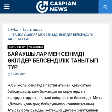
PRIMARY
MENU
Сntv.kz
Басты ақпарат
БАЙҚАУШЫЛАР МЕН СЕНІМДІ ӨКІЛДЕР БЕЛСЕНДІЛІК
ТАНЫТЫП ТҰР
Басты ақпарат
Жаңалықтар
БАЙҚАУШЫЛАР МЕН СЕНІМДІ
ӨКІЛДЕР БЕЛСЕНДІЛІК ТАНЫТЫП
ТҰР
19.03.2023
«Осы жолғы сайлауда партия атынан қатысатын
байқаушылар мен бірмандатты округтердегі
кандидаттардың сенімді өкілдері өте белсенді». Мұны
«Дауыс» қоғамдық байқаушылар коалициясының
Атырау облысындағы жетекшісі Дәурен Сейітқалиев