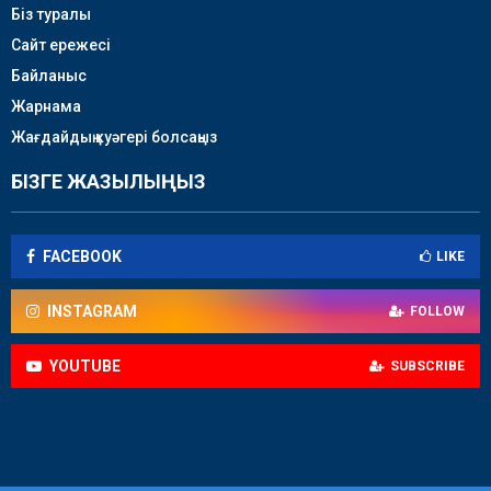
Біз туралы
Сайт ережесі
Байланыс
Жарнама
Жағдайдың куәгері болсаңыз
БІЗГЕ ЖАЗЫЛЫҢЫЗ
FACEBOOK
LIKE
INSTAGRAM
FOLLOW
YOUTUBE
SUBSCRIBE