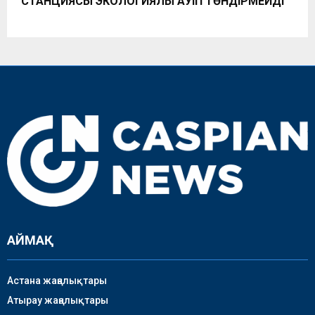
СТАНЦИЯСЫ ЭКОЛОГИЯЛЫҚ ҚАУІП ТӨНДІРМЕЙДІ
АЙМАҚ
Астана жаңалықтары
Атырау жаңалықтары