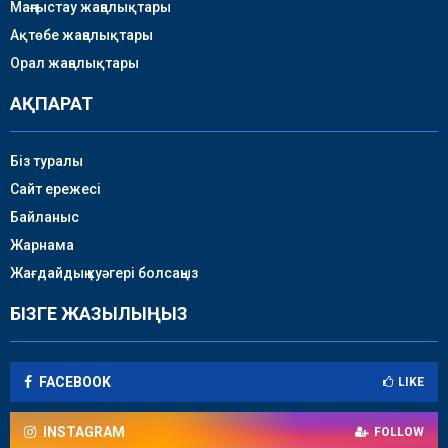
Маңғыстау жаңалықтары
Ақтөбе жаңалықтары
Орал жаңалықтары
АҚПАРАТ
Біз туралы
Сайт ережесі
Байланыс
Жарнама
Жағдайдың куәгері болсаңыз
БІЗГЕ ЖАЗЫЛЫҢЫЗ
FACEBOOK
LIKE
INSTAGRAM
FOLLOW