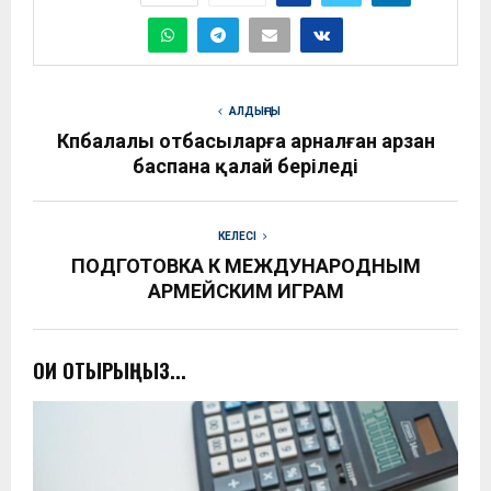
АЛДЫҢҒЫ
Көпбалалы отбасыларға арналған арзан
баспана қалай беріледі
КЕЛЕСІ
ПОДГОТОВКА К МЕЖДУНАРОДНЫМ
АРМЕЙСКИМ ИГРАМ
ОҚИ ОТЫРЫҢЫЗ...