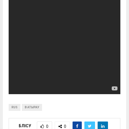
RUS
В АТЫРАУ
БӨЛІСУ
0
0