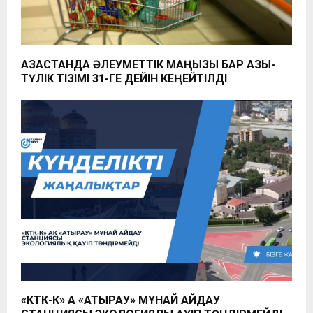
ҚАЗАҚСТАНДА ӘЛЕУМЕТТІК МАҢЫЗЫ БАР АЗЫҚ-
ТҮЛІК ТІЗІМІ 31-ГЕ ДЕЙІН КЕҢЕЙТІЛДІ
«КТК-К» АҚ «АТЫРАУ» МҰНАЙ АЙДАУ