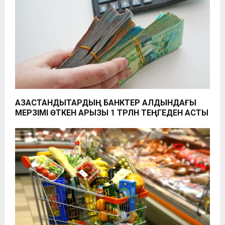
ҚАЗАҚСТАНДЫҚТАРДЫҢ БАНКТЕР АЛДЫНДАҒЫ
МЕРЗІМІ ӨТКЕН ҚАРЫЗЫ 1 ТРЛН ТЕҢГЕДЕН АСТЫ