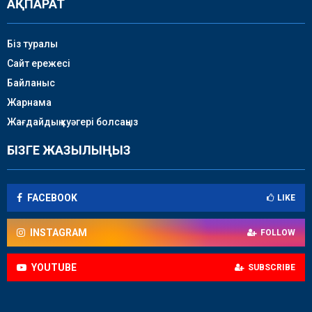
АҚПАРАТ
Біз туралы
Сайт ережесі
Байланыс
Жарнама
Жағдайдың куәгері болсаңыз
БІЗГЕ ЖАЗЫЛЫҢЫЗ
FACEBOOK
LIKE
INSTAGRAM
FOLLOW
YOUTUBE
SUBSCRIBE