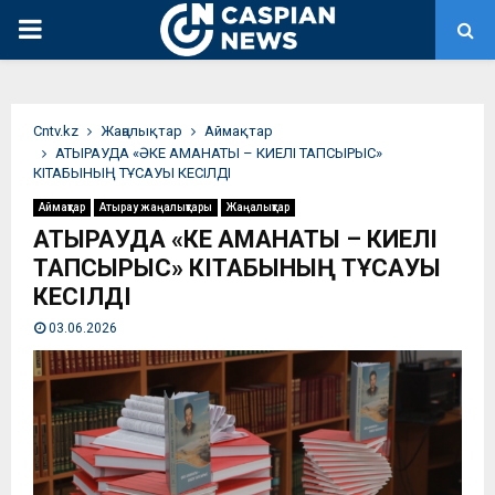
PRIMARY
MENU
Сntv.kz
Жаңалықтар
Аймақтар
АТЫРАУДА «ӘКЕ АМАHАТЫ – КИЕЛІ ТАПСЫРЫС»
КІТАБЫНЫҢ ТҰСАУЫ КЕСІЛДІ
Аймақтар
Атырау жаңалықтары
Жаңалықтар
АТЫРАУДА «ӘКЕ АМАHАТЫ – КИЕЛІ
ТАПСЫРЫС» КІТАБЫНЫҢ ТҰСАУЫ
КЕСІЛДІ
03.06.2026