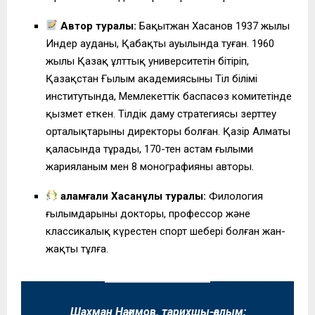
Автор туралы:
Бақытжан Хасанов 1937 жылы
Индер ауданы, Қаңбақты ауылында туған. 1960
жылы Қазақ ұлттық университетін бітіріп,
Қазақстан Ғылым академиясының Тіл білімі
институтында, Мемлекеттік баспасөз комитетінде
қызмет еткен. Тілдік даму стратегиясы зерттеу
орталықтарының директоры болған. Қазір Алматы
қаласында тұрады, 170-тен астам ғылыми
жарияланым мен 8 монографияның авторы.
Қаламғали Хасанұлы туралы:
Филология
ғылымдарының докторы, профессор және
классикалық күрестен спорт шебері болған жан-
жақты тұлға.
Шахман Нағимов, тарихшы-ғалым: