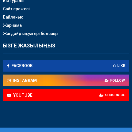
Біз туралы
Сайт ережесі
Байланыс
Жарнама
Жағдайдың куәгері болсаңыз
БІЗГЕ ЖАЗЫЛЫҢЫЗ
FACEBOOK
LIKE
INSTAGRAM
FOLLOW
YOUTUBE
SUBSCRIBE