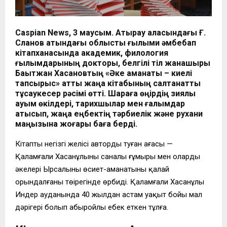
Caspian News, 3 маусым. Атырау қаласындағы Ғ.
Сланов атындағы облыстық ғылыми әмбебап
кітапханасында академик, филология
ғылымдарының докторы, белгілі тіл жанашыры
Бақытжан Хасановтың «Әке аманаты – киелі
тапсырыс» атты жаңа кітабының салтанатты
тұсаукесер рәсімі өтті. Шараға өңірдің зиялы
қауым өкілдері, тарихшылар мен ғалымдар
қатысып, жаңа еңбектің тәрбиелік және рухани
маңызына жоғары баға берді.
Кітаптың негізгі желісі автордың туған ағасы —
Қаламғали Хасанұлының саналы ғұмыры мен олардың
әкелері Ырсалының өсиет-аманатының қалай
орындалғаны төңірегінде өрбиді. Қаламғали Хасанұлы
Индер ауданында 40 жылдан астам уақыт бойы мал
дәрігері болып абыройлы еңбек еткен тұлға.