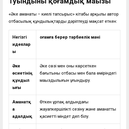
Туындының қоғамдық маңызы
«Әке аманаты – киелі тапсырыс» кітабы арқылы автор
отбасылық құндылықтарды дәріптеуді мақсат еткен:
Негізгі
Қоғамға берер тәрбиелік мәні
идеялар
ы
Әке
Әке сөзі мен оның көрсеткен
өсиетінің
бағытының отбасы мен бала өміріндегі
құндыл
маңыздылығын ұғындыру.
ығы
Аманатқ
Өткен ұрпақ алдындағы
а
жауапкершілікті сезіну және аманатты
адалдық
қасиетті міндет деп білу.