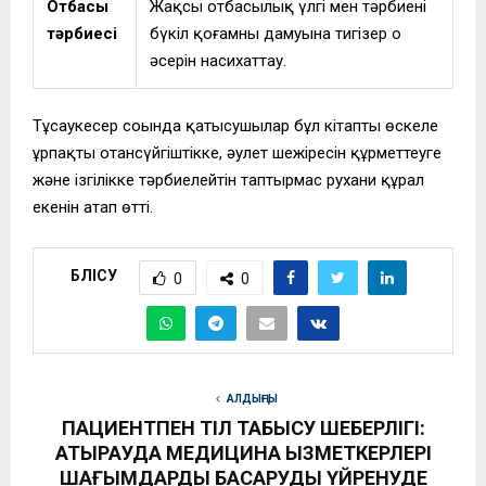
Отбасы
Жақсы отбасылық үлгі мен тәрбиенің
тәрбиесі
бүкіл қоғамның дамуына тигізер оң
әсерін насихаттау.
Тұсаукесер соңында қатысушылар бұл кітаптың өскелең
ұрпақты отансүйгіштікке, әулет шежіресін құрметтеуге
және ізгілікке тәрбиелейтін таптырмас рухани құрал
екенін атап өтті.
БӨЛІСУ
0
0
АЛДЫҢҒЫ
ПАЦИЕНТПЕН ТІЛ ТАБЫСУ ШЕБЕРЛІГІ:
АТЫРАУДА МЕДИЦИНА ҚЫЗМЕТКЕРЛЕРІ
ШАҒЫМДАРДЫ БАСҚАРУДЫ ҮЙРЕНУДЕ