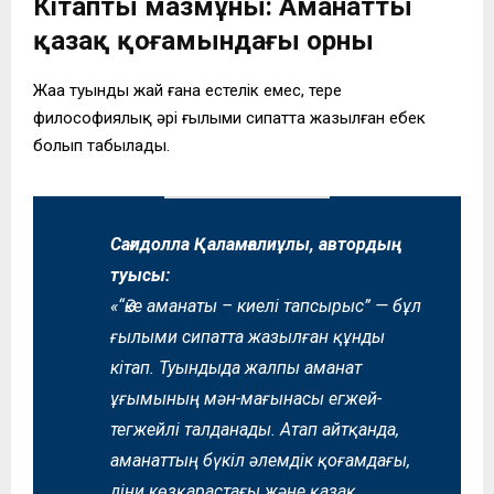
Кітаптың мазмұны: Аманаттың
қазақ қоғамындағы орны
Жаңа туынды жай ғана естелік емес, терең
философиялық әрі ғылыми сипатта жазылған еңбек
болып табылады.
Сағидолла Қаламғалиұлы, автордың
туысы:
«“Әке аманаты – киелі тапсырыс” — бұл
ғылыми сипатта жазылған құнды
кітап. Туындыда жалпы аманат
ұғымының мән-мағынасы егжей-
тегжейлі талданады. Атап айтқанда,
аманаттың бүкіл әлемдік қоғамдағы,
діни көзқарастағы және қазақ