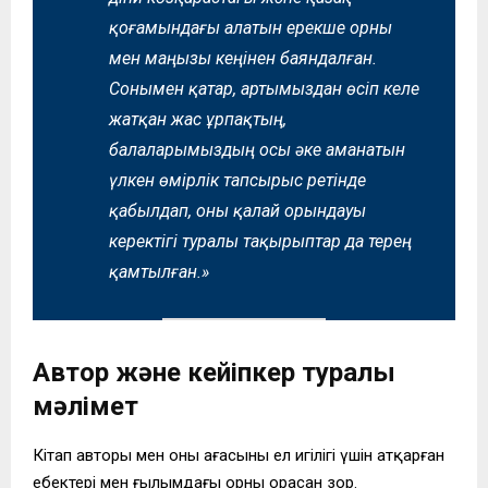
қоғамындағы алатын ерекше орны
мен маңызы кеңінен баяндалған.
Сонымен қатар, артымыздан өсіп келе
жатқан жас ұрпақтың,
балаларымыздың осы әке аманатын
үлкен өмірлік тапсырыс ретінде
қабылдап, оны қалай орындауы
керектігі туралы тақырыптар да терең
қамтылған.»
Автор және кейіпкер туралы
мәлімет
Кітап авторы мен оның ағасының ел игілігі үшін атқарған
еңбектері мен ғылымдағы орны орасан зор.