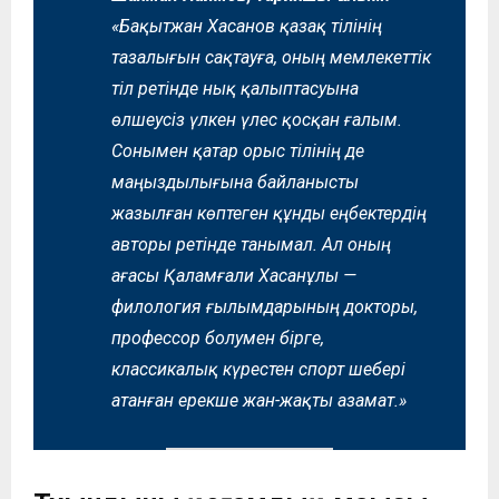
«Бақытжан Хасанов қазақ тілінің
тазалығын сақтауға, оның мемлекеттік
тіл ретінде нық қалыптасуына
өлшеусіз үлкен үлес қосқан ғалым.
Сонымен қатар орыс тілінің де
маңыздылығына байланысты
жазылған көптеген құнды еңбектердің
авторы ретінде танымал. Ал оның
ағасы Қаламғали Хасанұлы —
филология ғылымдарының докторы,
профессор болумен бірге,
классикалық күрестен спорт шебері
атанған ерекше жан-жақты азамат.»