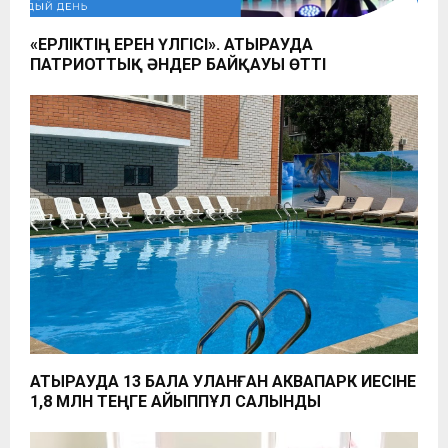
«ЕРЛІКТІҢ ЕРЕН ҮЛГІСІ». АТЫРАУДА
ПАТРИОТТЫҚ ӘНДЕР БАЙҚАУЫ ӨТТІ
АТЫРАУДА 13 БАЛА УЛАНҒАН АКВАПАРК ИЕСІНЕ
1,8 МЛН ТЕҢГЕ АЙЫППҰЛ САЛЫНДЫ