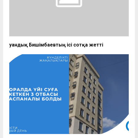
Қуандық Бишімбаевтың ісі сотқа жетті