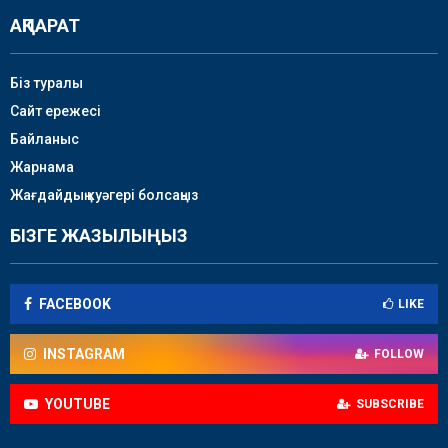
АҚПАРАТ
Біз туралы
Сайт ережесі
Байланыс
Жарнама
Жағдайдың куәгері болсаңыз
БІЗГЕ ЖАЗЫЛЫҢЫЗ
FACEBOOK
LIKE
INSTAGRAM
FOLLOW
YOUTUBE
SUBSCRIBE