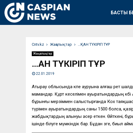
БАСТЫ Б
Сntv.kz
Жаңалықтар
…ҚАН ТҮКІРІП ТҰР
Жаңалықтар
…ҚАН ТҮКІРІП ТҰР
22.01.2019
Атырау облысында өкпе ауруына алғаш рет шалдық
мамандар. Құрт кеселімен ауыратындардың көбі 
бұрынғы мерзіммен салыстырғанда Кох таяқшасы
түрімен ауыратындардың саны 1500 болса, қазі
жабдықтардың алынуы әсер еткен. Өйткені, бұры
ішінде білуге мүмкіндік бар. Бұдан өзге, биыл а