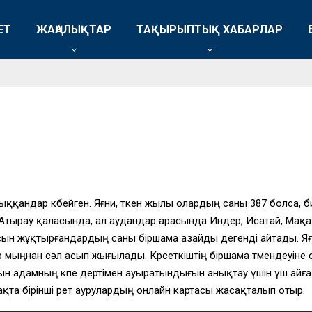
ЕТ
ЖАҢАЛЫҚТАР
ТАҚЫРЫПТЫҚ ХАБАРЛАР
қандар көбейген. Яғни, өткен жылы олардың саны 387 болса, би
Атырау қаласында, ал аудандар арасында Индер, Исатай, Мақат
н жұқтырғандардың саны біршама азайды дегенді айтады. Яғни,
р мыңнан сәл асып жығылады. Көрсеткіштің біршама төмендеуі
н адамның өкпе дертімен ауыратындығын анықтау үшін үш айға ж
ймақта бірінші рет аурулардың онлайн картасы жасақталып отыр.