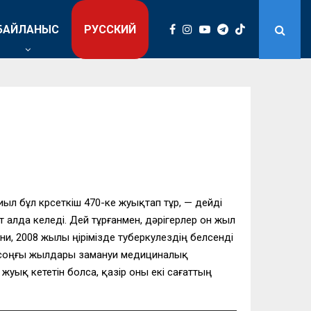
БАЙЛАНЫС
РУССКИЙ
ыл бұл көрсеткіш 470-ке жуықтап тұр, — дейді
 алда келеді. Дей тұрғанмен, дәрігерлер он жыл
 2008 жылы өңірімізде туберкулездің белсенді
не соңғы жылдары замануи медициналық
уық кететін болса, қазір оны екі сағаттың