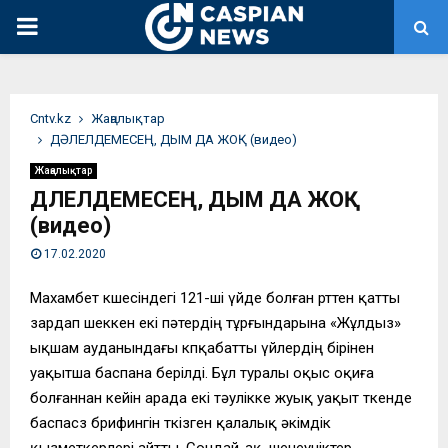
PRIMARY
MENU
Сntv.kz
Жаңалықтар
ДӘЛЕЛДЕМЕСЕҢ, ДЫМ ДА ЖОҚ (видео)
Жаңалықтар
ДӘЛЕЛДЕМЕСЕҢ, ДЫМ ДА ЖОҚ
(видео)
17.02.2020
Махамбет көшесіндегі 121-ші үйде болған өрттен қатты
зардап шеккен екі пәтердің тұрғындарына «Жұлдыз»
ықшам ауданындағы көпқабатты үйлердің бірінен
уақытша баспана берілді. Бұл туралы оқыс оқиға
болғаннан кейін арада екі тәулікке жуық уақыт өткенде
баспасөз брифингін өткізген қалалық әкімдік
қызметкерлері айтты. Сондай-ақ, шенеуніктер