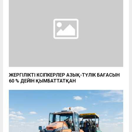
ЖЕРГІЛІКТІ КӘСІПКЕРЛЕР АЗЫҚ-ТҮЛІК БАҒАСЫН
60 % ДЕЙІН ҚЫМБАТТАТҚАН