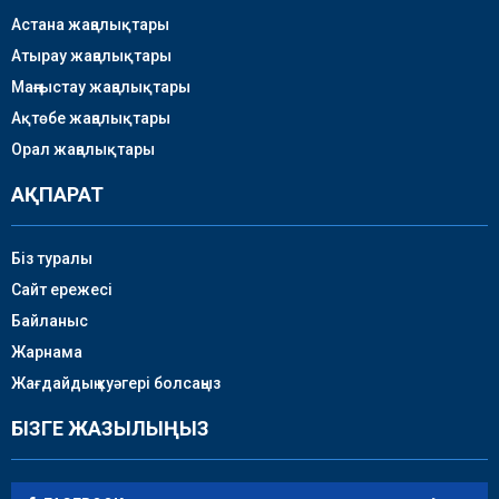
Астана жаңалықтары
Атырау жаңалықтары
Маңғыстау жаңалықтары
Ақтөбе жаңалықтары
Орал жаңалықтары
АҚПАРАТ
Біз туралы
Сайт ережесі
Байланыс
Жарнама
Жағдайдың куәгері болсаңыз
БІЗГЕ ЖАЗЫЛЫҢЫЗ