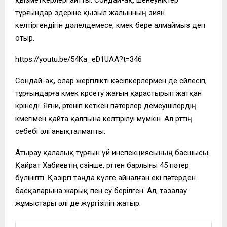
тұрғындар өздеріне қызыл жалынның зиян
келтіргендігін дәлелдемесе, көмек бере алмаймыз деп
отыр.
https://youtu.be/54Ka_eD1UAA?t=346
Сондай-ақ, олар жергілікті кәсіпкерлермен де сөйлесіп,
тұрғындарға көмек көрсету жағын қарастырып жатқан
көрінеді. Яғни, өртеніп кеткен пәтерлер демеушілердің
көмегімен қайта қалпына келтірілуі мүмкін. Ал өрттің
себебі әлі анықталмапты.
Атырау қалалық тұрғын үй инспекциясының басшысы
Қайрат Хабиевтің сөзінше, өрттен барлығы 45 пәтер
бүлініпті. Қазіргі таңда күлге айналған екі пәтерден
басқаларына жарық пен су берілген. Ал, тазалау
жұмыстары әлі де жүргізіліп жатыр.