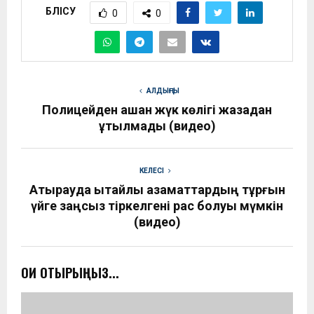
БӨЛІСУ
0
0
АЛДЫҢҒЫ
Полицейден қашқан жүк көлігі жазадан
құтылмады (видео)
КЕЛЕСІ
Атырауда қытайлық азаматтардың тұрғын
үйге заңсыз тіркелгені рас болуы мүмкін
(видео)
ОҚИ ОТЫРЫҢЫЗ...