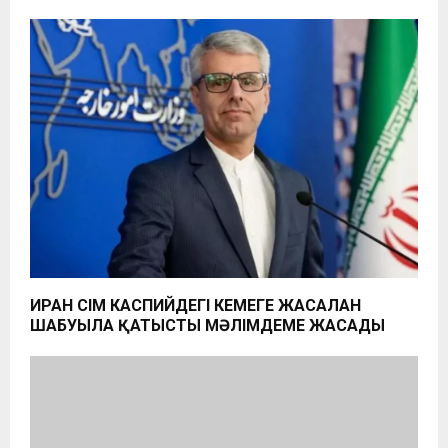
ИРАН СІМ КАСПИЙДЕГІ КЕМЕГЕ ЖАСАЛҒАН
ШАБУЫЛҒА ҚАТЫСТЫ МӘЛІМДЕМЕ ЖАСАДЫ