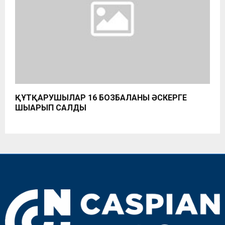
ҚҰТҚАРУШЫЛАР 16 БОЗБАЛАНЫ ӘСКЕРГЕ
ШЫҒАРЫП САЛДЫ