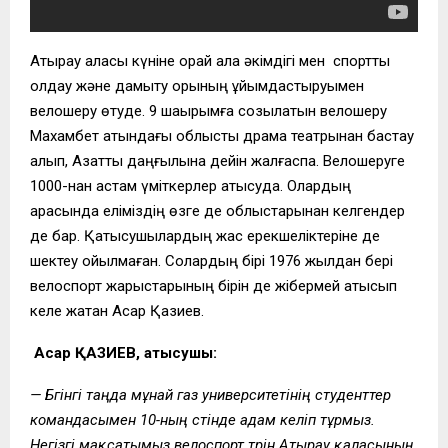
Атырау қаласы күніне орай қала әкімдігі мен спортты
қолдау және дамыту қорының ұйымдастыруымен
велошеру өтуде. 9 шақырымға созылатын велошеру
Махамбет атындағы облыстық драма театрынан бастау
алып, Азаттық даңғылына дейін жалғаспақ. Велошеруге
1000-нан астам үміткерлер қатысуда. Олардың
арасында еліміздің өзге де облыстарынан келгендер
де бар. Қатысушылардың жас ерекшеліктеріне де
шектеу қойылмаған. Солардың бірі 1976 жылдан бері
велоспорт жарыстарының бірін де жібермей қатысып
келе жатқан Асқар Қазиев.
Асқар ҚАЗИЕВ, қатысушы:
— Бүгінгі таңда мұнай газ университетінің студенттер
командасымен 10-ның үстінде адам келіп тұрмыз.
Негізгі мақсатымыз велоспорт түрін Атырау қаласының