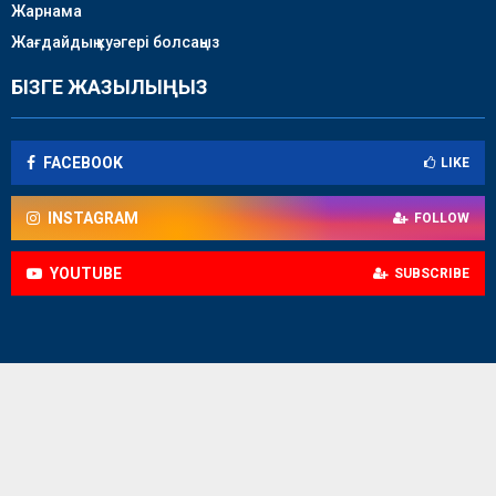
Жарнама
Жағдайдың куәгері болсаңыз
БІЗГЕ ЖАЗЫЛЫҢЫЗ
FACEBOOK
LIKE
INSTAGRAM
FOLLOW
YOUTUBE
SUBSCRIBE
© 2018-2026 / Caspian news - батыс аймақтық телеарнасы /
Барлық құқықтар қорғалған.