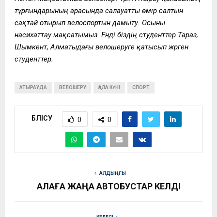
тұрғындарының арасында салауатты өмір салтын
сақтай отырып велоспортын дамыту. Осыны
насихаттау мақсатымыз. Енді біздің студенттер Тараз,
Шымкент, Алматыдағы велошеруге қатысып жүрген
студенттер.
АТЫРАУДА
ВЕЛОШЕРУ
ҚАЛА КҮНІ
СПОРТ
БӨЛІСУ
0
0
АЛДЫҢҒЫ
ҚАЛАҒА ЖАҢА АВТОБУСТАР КЕЛДІ