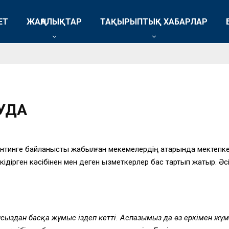
ЕТ
ЖАҢАЛЫҚТАР
ТАҚЫРЫПТЫҚ ХАБАРЛАР
УДА
нтинге байланысты жабылған мекемелердің қатарында мектепке 
ідірген кәсібінен мен деген қызметкерлер бас тартып жатыр. Әсір
сыздан басқа жұмыс іздеп кетті.
Аспазымыз
да
өз еркімен жұ