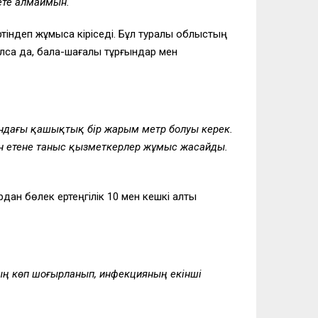
ете алмаймын.
ртіндеп жұмысқа кіріседі. Бұл туралы облыстың
болса да, бала-шағалы тұрғындар мен
ындағы қашықтық бір жарым метр болуы керек.
ен етене таныс қызметкерлер жұмыс жасайды.
рдан бөлек ертеңгілік 10 мен кешкі алты
ың көп шоғырланып, инфекцияның екінші