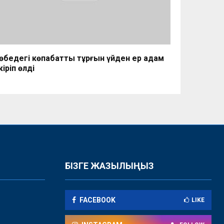
төбедегі көпқабатты тұрғын үйден ер адам
кіріп өлді
БІЗГЕ ЖАЗЫЛЫҢЫЗ
FACEBOOK
LIKE