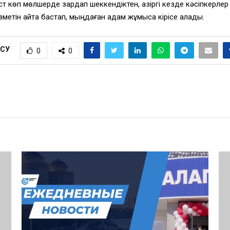
т көп мөлшерде зардап шеккендіктен, қазіргі кезде кәсіпкерлер
метін қайта бастап, мыңдаған адам жұмысқа кірісе алады.
ІСУ
0
0