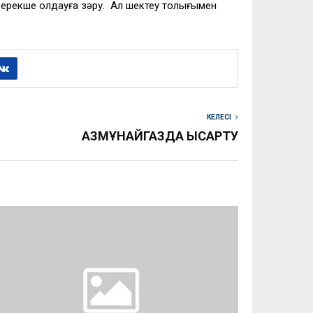
 ерекше қолдауға зәру. Ал шектеу толығымен
КЕЛЕСІ
ҚАЗМҰНАЙГАЗДА ҚЫСҚАРТУ