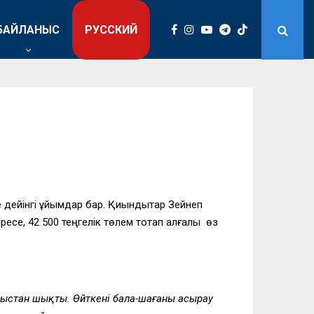
БАЙЛАНЫС
РУССКИЙ
дейінгі ұйымдар бар. Қиындықтар Зейнеп
есе, 42 500 теңгелік төлем тоқтап қалғалы өз
мыстан шы
қты. Өйткені бала-шағаны асырау