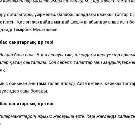
ы кәсібімен бар ықыласымды салған едім. Енді
жауып, тастап к
беру орталықтары, үйірмелер, балабақшалардағы кезекші топтар бі
сетілген. Қазіргі жағдайда мұндай шешімді қабылдау қанша қиын 
 дейді Темірбек Мұсағалиев.
с санитарлық дәрігері
обында бала саны
5
-тен аспауы тиіс,
ал ондағы кереуеттер арас
алар қатаң
сақталады. Сол себепті талаптар мен заңдылқтарм
ақ.
ыс орнынан анықтама талап етіледі. Айта кетейік, кезекші топта
дүкендер ашық болады.
с санитарлық дәрігері
гипермакеттердің жұмыс жасауына ерте. Кері жағдайда халықт
з.