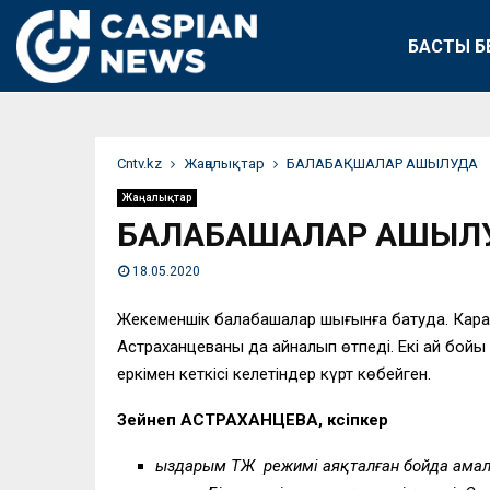
БАСТЫ Б
Сntv.kz
Жаңалықтар
БАЛАБАҚШАЛАР АШЫЛУДА
Жаңалықтар
БАЛАБАҚШАЛАР АШЫЛ
18.05.2020
Жекеменшік балабақшалар шығынға батуда. Кара
Астраханцеваны да айналып өтпеді. Екі ай бойы к
еркімен кеткісі келетіндер күрт көбейген.
Зейнеп АСТРАХАНЦЕВА, кәсіпкер
Қыздарым
ТЖ режимі
аяқталған бойда амал