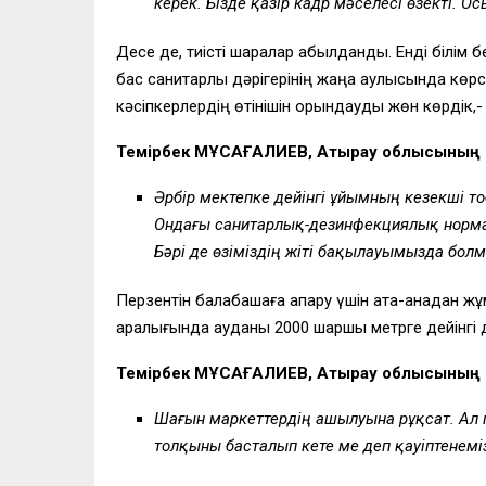
керек.
Бізде қазір кадр мәселесі өзекті.
Ос
Десе де, тиісті шаралар қабылданды. Енді білім 
бас санитарлық дәрігерінің жаңа қаулысында көр
кәсіпкерлердің өтінішін орындауды жөн көрдік,-
Темірбек МҰСАҒАЛИЕВ, Атырау облысының ба
Әрбір мектепке дейінгі ұйымның кезекші т
Ондағы
санитарлық-дезинфекциялық норм
Бәрі де өзіміздің жіті бақылауымызда болм
Перзентін балабақшаға апару үшін ата-анадан жұм
аралығында ауданы 2000 шаршы метрге дейінгі 
Темірбек МҰСАҒАЛИЕВ, Атырау облысының ба
Шағын маркеттердің ашылуына рұқсат. Ал 
толқыны басталып кете ме деп қауіптенемі