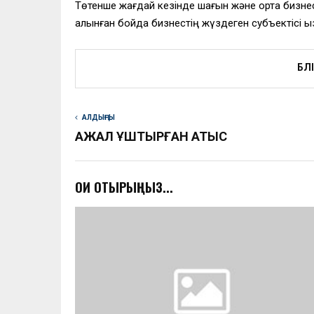
Төтенше жағдай кезінде шағын және орта бизнес
алынған бойда бизнестің жүздеген субъектісі қыз
БӨЛ
АЛДЫҢҒЫ
АЖАЛ ҚҰШТЫРҒАН АТЫС
ОҚИ ОТЫРЫҢЫЗ...