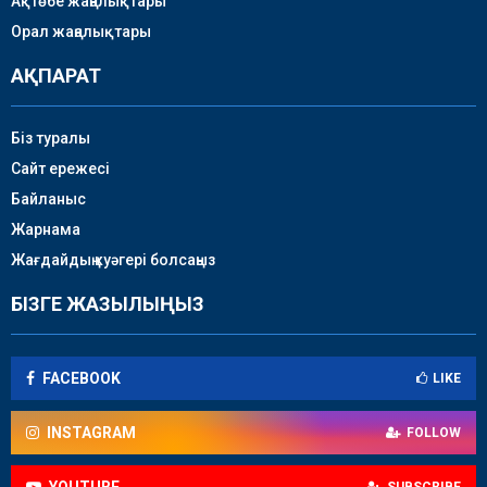
Ақтөбе жаңалықтары
Орал жаңалықтары
АҚПАРАТ
Біз туралы
Сайт ережесі
Байланыс
Жарнама
Жағдайдың куәгері болсаңыз
БІЗГЕ ЖАЗЫЛЫҢЫЗ
FACEBOOK
LIKE
INSTAGRAM
FOLLOW
YOUTUBE
SUBSCRIBE