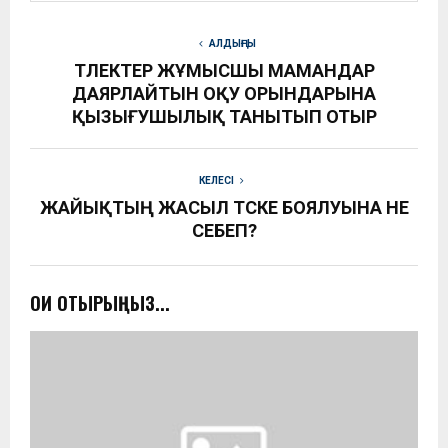
АЛДЫҢҒЫ
ТҮЛЕКТЕР ЖҰМЫСШЫ МАМАНДАР
ДАЯРЛАЙТЫН ОҚУ ОРЫНДАРЫНА
ҚЫЗЫҒУШЫЛЫҚ ТАНЫТЫП ОТЫР
КЕЛЕСІ
ЖАЙЫҚТЫҢ ЖАСЫЛ ТҮСКЕ БОЯЛУЫНА НЕ
СЕБЕП?
ОҚИ ОТЫРЫҢЫЗ...