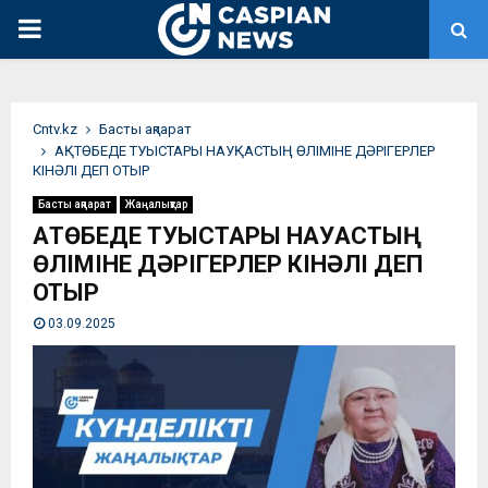
PRIMARY
MENU
Сntv.kz
Басты ақпарат
АҚТӨБЕДЕ ТУЫСТАРЫ НАУҚАСТЫҢ ӨЛІМІНЕ ДӘРІГЕРЛЕР
КІНӘЛІ ДЕП ОТЫР
Басты ақпарат
Жаңалықтар
АҚТӨБЕДЕ ТУЫСТАРЫ НАУҚАСТЫҢ
ӨЛІМІНЕ ДӘРІГЕРЛЕР КІНӘЛІ ДЕП
ОТЫР
03.09.2025