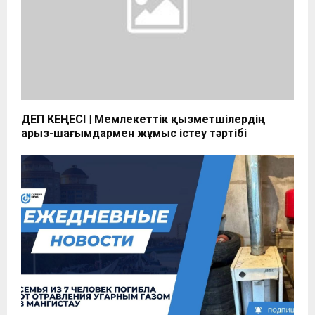
ӘДЕП КЕҢЕСІ | Мемлекеттік қызметшілердің
арыз-шағымдармен жұмыс істеу тәртібі