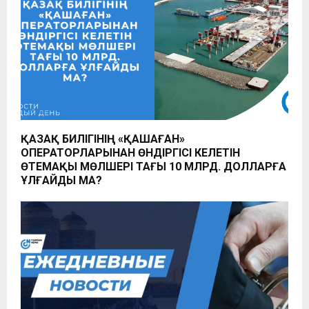
ҚАЗАҚ БИЛІГІНІҢ «ҚАШАҒАН»
ОПЕРАТОРЛАРЫНАН ӨНДІРГІСІ КЕЛЕТІН
ӨТЕМАҚЫ МӨЛШЕРІ ТАҒЫ 10 МЛРД. ДОЛЛАРҒА
ҰЛҒАЙДЫ МА?