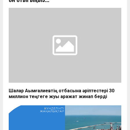
Шалқар Ақымғалиевтің отбасына әріптестері 30
миллион теңгеге жуық қаражат жинап берді