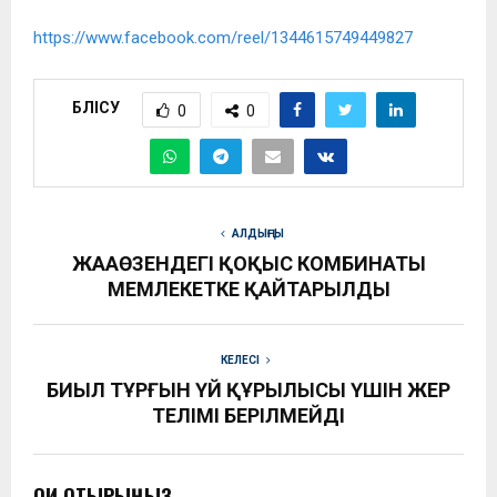
https://www.facebook.com/reel/1344615749449827
БӨЛІСУ
0
0
АЛДЫҢҒЫ
ЖАҢАӨЗЕНДЕГІ ҚОҚЫС КОМБИНАТЫ
МЕМЛЕКЕТКЕ ҚАЙТАРЫЛДЫ
КЕЛЕСІ
БИЫЛ ТҰРҒЫН ҮЙ ҚҰРЫЛЫСЫ ҮШІН ЖЕР
ТЕЛІМІ БЕРІЛМЕЙДІ
ОҚИ ОТЫРЫҢЫЗ...