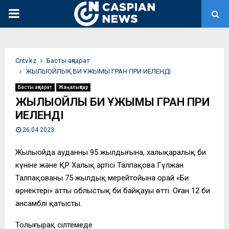
PRIMARY
MENU
Сntv.kz
Басты ақпарат
ЖЫЛЫОЙЛЫҚ БИ ҰЖЫМЫ ГРАН ПРИ ИЕЛЕНДІ
Басты ақпарат
Жаңалықтар
ЖЫЛЫОЙЛЫҚ БИ ҰЖЫМЫ ГРАН ПРИ
ИЕЛЕНДІ
26.04.2023
Жылыойда ауданның 95 жылдығына, халықаралық би
күніне және ҚР Халық әртісі Талпақова Гүлжан
Талпақованың 75 жылдық мерейтойына орай «Би
өрнектері» атты облыстық би байқауы өтті. Оған 12 би
ансамблі қатысты.
Толығырақ сілтемеде