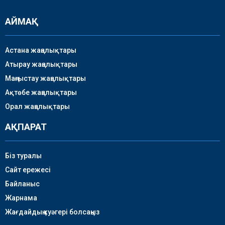
АЙМАҚ
Астана жаңалықтары
Атырау жаңалықтары
Маңғыстау жаңалықтары
Ақтөбе жаңалықтары
Орал жаңалықтары
АҚПАРАТ
Біз туралы
Сайт ережесі
Байланыс
Жарнама
Жағдайдың куәгері болсаңыз