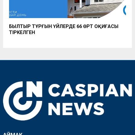
БЫЛТЫР ТҰРҒЫН ҮЙЛЕРДЕ 66 ӨРТ ОҚИҒАСЫ
ТІРКЕЛГЕН
АЙМАҚ