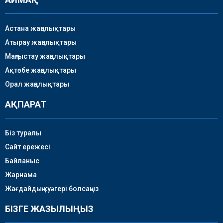
Астана жаңалықтары
Атырау жаңалықтары
Маңғыстау жаңалықтары
Ақтөбе жаңалықтары
Орал жаңалықтары
АҚПАРАТ
Біз туралы
Сайт ережесі
Байланыс
Жарнама
Жағдайдың куәгері болсаңыз
БІЗГЕ ЖАЗЫЛЫҢЫЗ