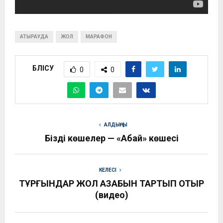
АТЫРАУДА
ЖОЛ
МАРАФОН
БӨЛІСУ
0
0
АЛДЫҢҒЫ
Біздің көшелер — «Абай» көшесі
КЕЛЕСІ
ТҰРҒЫНДАР ЖОЛ АЗАБЫН ТАРТЫП ОТЫР
(видео)