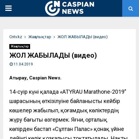
PRIMARY
MENU
Сntv.kz
Жаңалықтар
ЖОЛ ЖАБЫЛАДЫ (видео)
Жаңалықтар
ЖОЛ ЖАБЫЛАДЫ (видео)
11.04.2019
Атырау, Caspian News.
14-сәуір күні қалада «
ATYRAU Marathone-2019”
шарасының өткізілуіне байланысты кейбір
көшелер жабылып, қоғамдық көліктердің
жүру бағыты өзгермек. Яғни, орталық
көпірден бастап «Сұлтан Палас» қонақ үйіне
дейінгі көлік қозғалысы тоқтатылады. Нақты