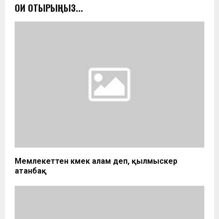
ОҚИ ОТЫРЫҢЫЗ...
Мемлекеттен көмек алам деп, қылмыскер
атанбақ