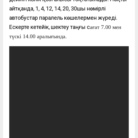
айтқанда, 1, 4, 12, 14, 20, 30шы нөмірлі
автобустар паралель көшелермен жүреді.
Ескерте кетейік, шектеу таңғы с
ағат 7.00
мен
түскі
14.00
аралығында.