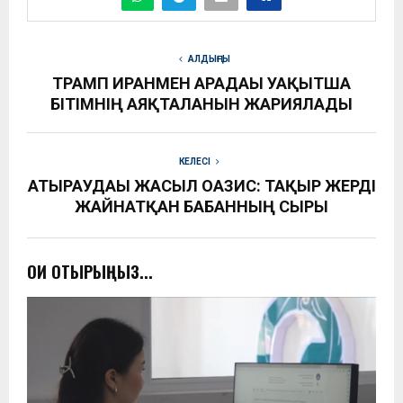
АЛДЫҢҒЫ
ТРАМП ИРАНМЕН АРАДАҒЫ УАҚЫТША
БІТІМНІҢ АЯҚТАЛҒАНЫН ЖАРИЯЛАДЫ
КЕЛЕСІ
АТЫРАУДАҒЫ ЖАСЫЛ ОАЗИС: ТАҚЫР ЖЕРДІ
ЖАЙНАТҚАН БАҒБАННЫҢ СЫРЫ
ОҚИ ОТЫРЫҢЫЗ...