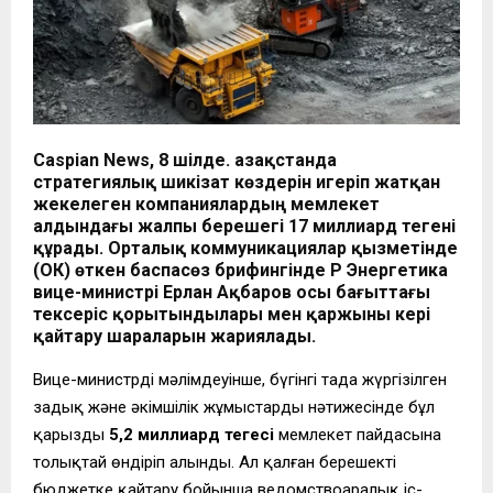
Caspian News, 8 шілде. Қазақстанда
стратегиялық шикізат көздерін игеріп жатқан
жекелеген компаниялардың мемлекет
алдындағы жалпы берешегі
17 миллиард теңгені
құрады. Орталық коммуникациялар қызметінде
(ОКҚ) өткен баспасөз брифингінде ҚР Энергетика
вице-министрі Ерлан Ақбаров осы бағыттағы
тексеріс қорытындылары мен қаржыны кері
қайтару шараларын жариялады.
Вице-министрдің мәлімдеуінше, бүгінгі таңда жүргізілген
заңдық және әкімшілік жұмыстардың нәтижесінде бұл
қарыздың
5,2 миллиард теңгесі
мемлекет пайдасына
толықтай өндіріп алынды. Ал қалған берешекті
бюджетке қайтару бойынша ведомствоаралық іс-