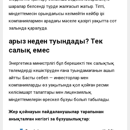
шаралар белсенді түрде жалғасып жатыр. Тіпті,
міндеттемесін орындағысы келмейтін кейбір ірі
компаниялармен арадағы мәселе қазіргі уақытта сот
залында қаралуда.
Қарыз неден туындады? Тек
салық емес
Энергетика министрлігі бұл берешектің тек салықтық
төлемдерді кешіктіруден ғана туындамағанын ашып
айтты. Басты себеп — инвесторлар мен
компаниялардың өз уақытында қол қойған ресми
келісімшарт талаптары мен лицензиялық
міндеттемелерін өрескел бұзуы болып табылады.
Жер қойнауын пайдаланушылар тарапынан
анықталған негізгі заң бұзушылықтар: