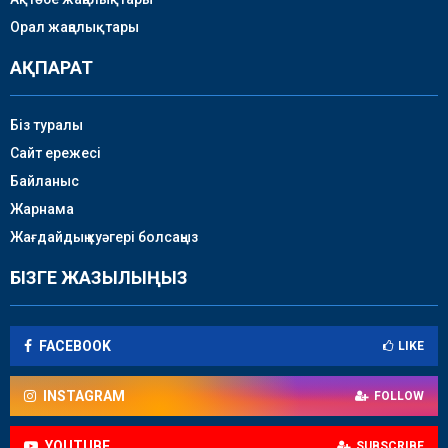
Орал жаңалықтары
АҚПАРАТ
Біз туралы
Сайт ережесі
Байланыс
Жарнама
Жағдайдың куәгері болсаңыз
БІЗГЕ ЖАЗЫЛЫҢЫЗ
FACEBOOK
LIKE
INSTAGRAM
FOLLOW
YOUTUBE
SUBSCRIBE