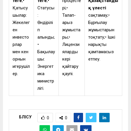
теңге
;•
теңге
;•
процесте
Қазақстанды
Қатысу
Статусы
рі;•
қ үлесті
шылар:
:
Талап-
сақтамау;•
Жекелег
Өндірілі
арыз
Бұрғылау
ен
п
жұмыста
жұмыстарын
инвесто
алынды;
ры;•
тоқтату;• Ішкі
рлар
•
Лицензи
нарықты
мен кен
Бақылау
яларды
қамтамасыз
орнын
шы:
кері
етпеу.
игерушіл
Энергет
қайтару
ер.
ика
қаупі.
министр
лігі.
БӨЛІСУ
0
0