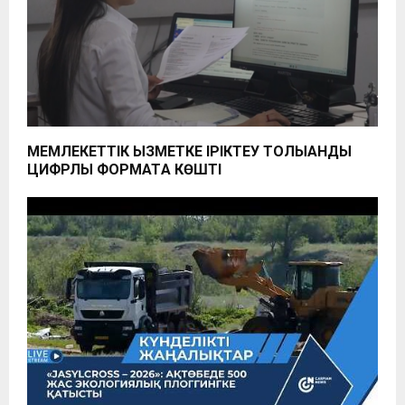
МЕМЛЕКЕТТІК ҚЫЗМЕТКЕ ІРІКТЕУ ТОЛЫҚҚАНДЫ
ЦИФРЛЫҚ ФОРМАТҚА КӨШТІ