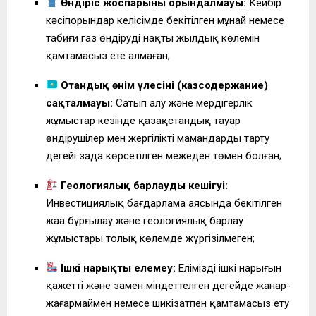
Өндіріс жоспарының орындалмауы:
Кейбір
кәсіпорындар келісімде бекітілген мұнай немесе
табиғи газ өндірудің нақты жылдық көлемін
қамтамасыз ете алмаған;
Отандық өнім үлесінің (казсодержание)
сақталмауы:
Сатып алу және мердігерлік
жұмыстар кезінде қазақстандық тауар
өндірушілер мен жергілікті мамандарды тарту
деңгейі заңда көрсетілген межеден төмен болған;
Геологиялық барлаудың кешігуі:
Инвестициялық бағдарлама аясында бекітілген
жаңа бұрғылау және геологиялық барлау
жұмыстары толық көлемде жүргізілмеген;
Ішкі нарықты елемеу:
Еліміздің ішкі нарығын
қажетті және заңмен міндеттелген деңгейде жанар-
жағармаймен немесе шикізатпен қамтамасыз ету