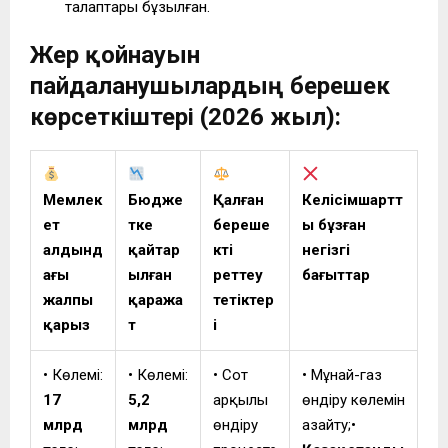
талаптары бұзылған.
Жер қойнауын
пайдаланушылардың берешек
көрсеткіштері (2026 жыл):
Мемлек
Бюдже
Қалған
Келісімшартт
ет
тке
береше
ы бұзған
алдынд
қайтар
кті
негізгі
ағы
ылған
реттеу
бағыттар
жалпы
қаража
тетіктер
қарыз
т
і
• Көлемі:
• Көлемі:
• Сот
• Мұнай-газ
17
5,2
арқылы
өндіру көлемін
млрд
млрд
өндіру
азайту;•