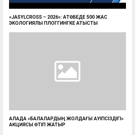
«JASYLCROSS – 2026»: АҚТӨБЕДЕ 500 ЖАС
ЭКОЛОГИЯЛЫҚ ПЛОГГИНГКЕ ҚАТЫСТЫ
ҚАЛАДА «БАЛАЛАРДЫҢ ЖОЛДАҒЫ ҚАУІПСІЗДІГІ»
АКЦИЯСЫ ӨТІП ЖАТЫР