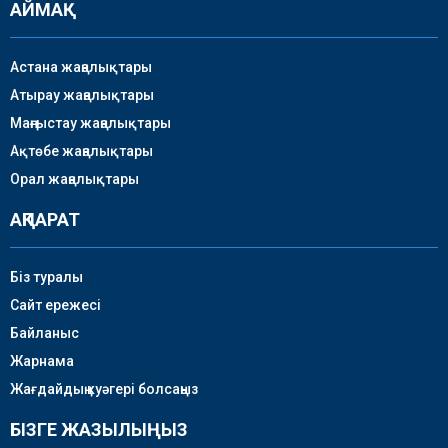
АЙМАҚ
Астана жаңалықтары
Атырау жаңалықтары
Маңғыстау жаңалықтары
Ақтөбе жаңалықтары
Орал жаңалықтары
АҚПАРАТ
Біз туралы
Сайт ережесі
Байланыс
Жарнама
Жағдайдың куәгері болсаңыз
БІЗГЕ ЖАЗЫЛЫҢЫЗ