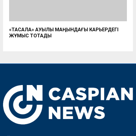
«ТАСҚАЛА» АУЫЛЫ МАҢЫНДАҒЫ КАРЬЕРДЕГІ
ЖҰМЫС ТОҚТАДЫ