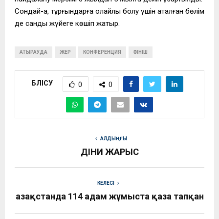
Сондай-ақ, тұрғындарға қолайлы болу үшін аталған бөлім
де сандық жүйеге көшіп жатыр.
АТЫРАУДА
ЖЕР
КОНФЕРЕНЦИЯ
ӨТІНІШ
БӨЛІСУ
0
0
АЛДЫҢҒЫ
ДІНИ ЖАРЫС
КЕЛЕСІ
Қазақстанда 114 адам жұмыста қаза тапқан