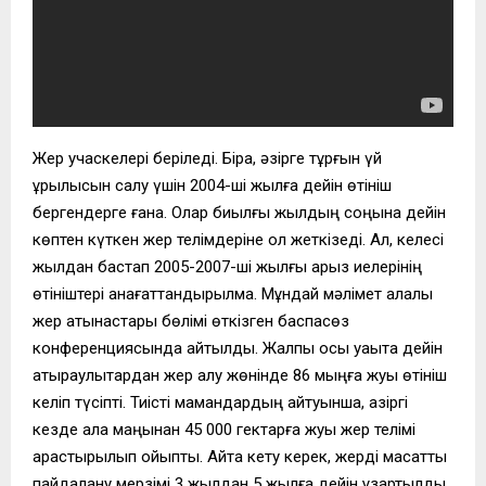
Жер учаскелері беріледі. Бірақ, әзірге тұрғын үй
құрылысын салу үшін 2004-ші жылға дейін өтініш
бергендерге ғана. Олар биылғы жылдың соңына дейін
көптен күткен жер телімдеріне қол жеткізеді. Ал, келесі
жылдан бастап 2005-2007-ші жылғы арыз иелерінің
өтініштері қанағаттандырылмақ. Мұндай мәлімет қалалық
жер қатынастары бөлімі өткізген баспасөз
конференциясында айтылды. Жалпы осы уақытқа дейін
атыраулықтардан жер алу жөнінде 86 мыңға жуық өтініш
келіп түсіпті. Тиісті мамандардың айтуынша, қазіргі
кезде қала маңынан 45 000 гектарға жуық жер телімі
қарастырылып қойыпты. Айта кету керек, жерді мақсатты
пайдалану мерзімі 3 жылдан 5 жылға дейін ұзартылды.