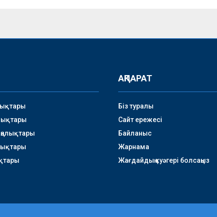
АҚПАРАТ
лықтары
Біз туралы
лықтары
Сайт ережесі
аңалықтары
Байланыс
лықтары
Жарнама
қтары
Жағдайдың куәгері болсаңыз