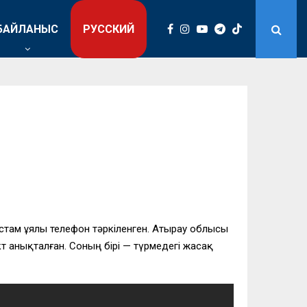
БАЙЛАНЫС
РУССКИЙ
стам ұялы телефон тәркіленген. Атырау облысы
факт анықталған. Соның бірі — түрмедегі жасақ