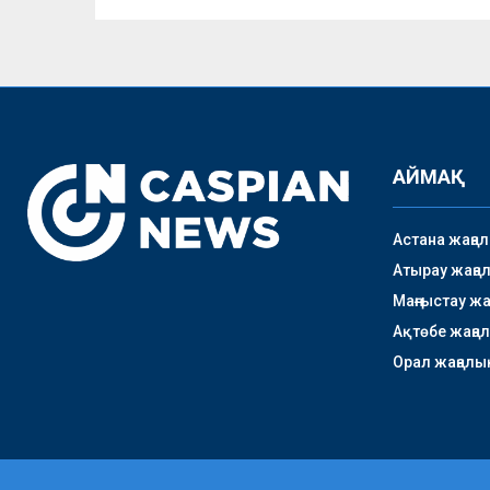
АЙМАҚ
Астана жаңа
Атырау жаңа
Маңғыстау ж
Ақтөбе жаңа
Орал жаңалы