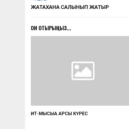
ЖАТАҚХАНА САЛЫНЫП ЖАТЫР
ОҚИ ОТЫРЫҢЫЗ...
ИТ-МЫСЫҚҚА ҚАРСЫ КҮРЕС