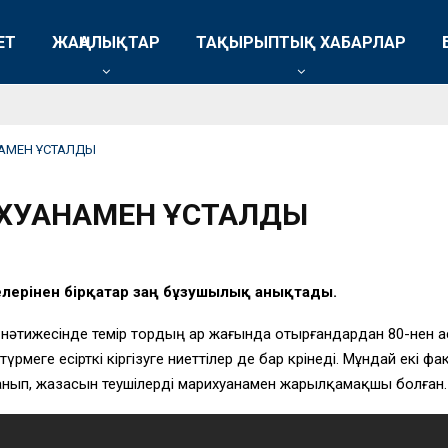
ЕТ
ЖАҢАЛЫҚТАР
ТАҚЫРЫПТЫҚ ХАБАРЛАР
АМЕН ҰСТАЛДЫ
ИХУАНАМЕН ҰСТАЛДЫ
елерінен бірқатар заң бұзушылық анықтады.
у нәтижесінде темір тордың ар жағында отырғандардан 80-нен а
үрмеге есірткі кіргізуге ниеттілер де бар көрінеді. Мұндай екі 
нып, жазасын өтеушілерді марихуанамен жарылқамақшы болған.