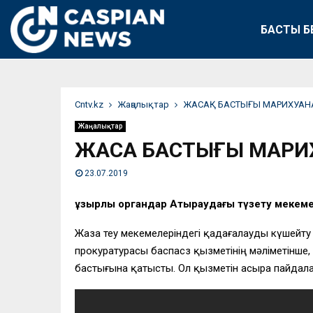
БАСТЫ Б
Сntv.kz
Жаңалықтар
ЖАСАҚ БАСТЫҒЫ МАРИХУАН
Жаңалықтар
ЖАСАҚ БАСТЫҒЫ МАР
23.07.2019
Құзырлы органдар Атыраудағы түзету мекем
Жаза өтеу мекемелеріндегі қадағалауды күшейт
прокуратурасы баспасөз қызметінің мәліметінше, т
бастығына қатысты. Ол қызметін асыра пайдала