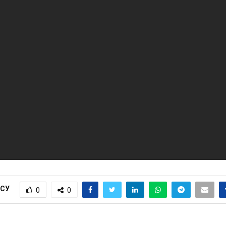
ІСУ
0
0