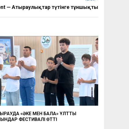
nt — Атыраулықтар түтінге тұншықты
ЫРАУДА «ӘКЕ МЕН БАЛА» ҰЛТТЫҚ
ЫНДАР ФЕСТИВАЛІ ӨТТІ