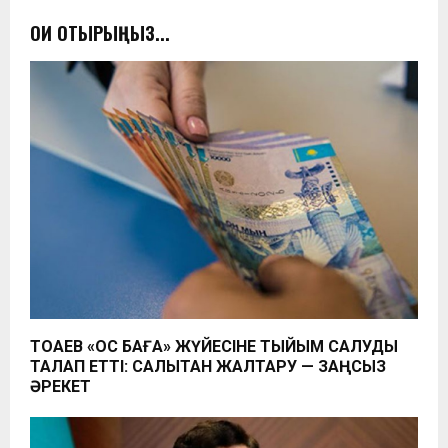
ОҚИ ОТЫРЫҢЫЗ...
ТОҚАЕВ «ҚОС БАҒА» ЖҮЙЕСІНЕ ТЫЙЫМ САЛУДЫ
ТАЛАП ЕТТІ: САЛЫҚТАН ЖАЛТАРУ — ЗАҢСЫЗ
ӘРЕКЕТ