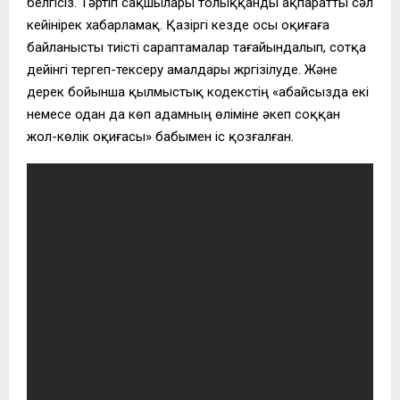
белгісіз. Тәртіп сақшылары толыққанды ақпаратты сәл
кейінірек хабарламақ. Қазіргі кезде осы оқиғаға
байланысты тиісті сараптамалар тағайындалып, сотқа
дейінгі тергеп-тексеру амалдары жүргізілуде. Және
дерек бойынша қылмыстық кодекстің «абайсызда екi
немесе одан да көп адамның өлiмiне әкеп соққан
жол-көлік оқиғасы» бабымен іс қозғалған.