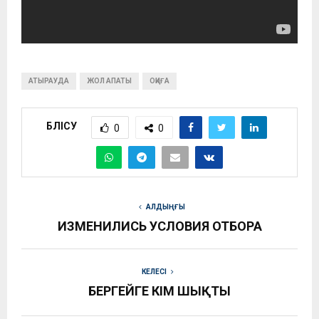
АТЫРАУДА
ЖОЛ АПАТЫ
ОҚИҒА
БӨЛІСУ
0
0
АЛДЫҢҒЫ
ИЗМЕНИЛИСЬ УСЛОВИЯ ОТБОРА
КЕЛЕСІ
БЕРГЕЙГЕ ҮКІМ ШЫҚТЫ