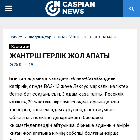
PRIMARY
MENU
Сntv.kz
Жаңалықтар
ЖАНТҮРШІГЕРЛІК ЖОЛ АПАТЫ
Жаңалықтар
ЖАНТҮРШІГЕРЛІК ЖОЛ АПАТЫ
25.01.2019
Бүгін таң алдында қаладағы Әлиев-Сатыбалдиев
көпірінің үстінде ВАЗ-13 және Лексус маркалы көліктер
бетпе-бет соқтығысып, 3 адам қаза тапты. Ресейлік
көліктің 20 жастағы жүргізушісі оқиға орнында жан
тапсырса, тағы екі адам ауруханада көз жұмған.
Облыстық полиция департаменті баспасөз
қызметіндегілердің айтуынша, бірнеше адамның өмірін
қиған жол апатына кімнің себепші болғаны әзірше