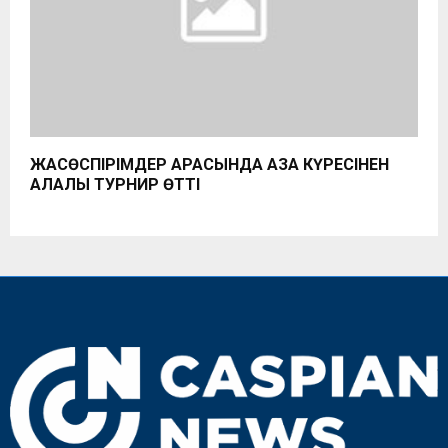
ЖАСӨСПІРІМДЕР АРАСЫНДА ҚАЗАҚ КҮРЕСІНЕН
ҚАЛАЛЫҚ ТУРНИР ӨТТІ