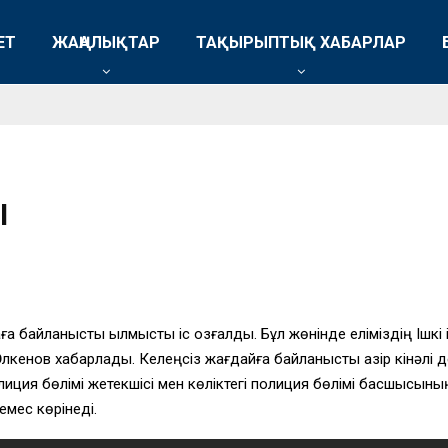
ЕТ
ЖАҢАЛЫҚТАР
ТАҚЫРЫПТЫҚ ХАБАРЛАР
Ы
а байланысты қылмыстық іс қозғалды. Бұл жөнінде еліміздің Ішкі і
енов хабарлады. Келеңсіз жағдайға байланысты қазір кінәлі д
ция бөлімі жетекшісі мен көліктегі полиция бөлімі басшысының 
емес көрінеді.