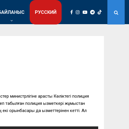
БАЙЛАНЫС
РУССКИЙ
стер министрлігіне қарасты Көліктегі полиция
еп табылған полиция қызметкері жұмыстан
екі орынбасары да қызметтерінен кетті. Ал