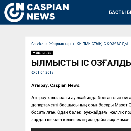
БАСТЫ Б
Сntv.kz
Жаңалықтар
ҚЫЛМЫСТЫҚ ІС ҚОЗҒАЛДЫ
Жаңалықтар
ҚЫЛМЫСТЫҚ ІС ҚОЗҒАЛД
01.04.2019
Атырау, Caspian News.
Атырау халықаралық әуежайында болған оқыс оқиғағ
департаменті басшысының орынбасары Марат Әлк
босатылған. Одан бөлек әуежайдағы желілік поли
зардап шеккен келіншектің жағдайы қазір жаман 