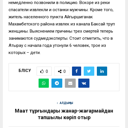
немедленно позвонили в полицию. Вскоре из реки
спасатели извлекли и останки мужчины. Кроме того,
житель населенного пункта Айгыршиганак
Махамбетского района извлек из канала Баксай труп
женщины. Выяснением причины трех смертей теперь
занимаются судмедэксперты. Стоит отметить, что в
Атырау с начала года утонули 6 человек, трое из
которых – дети.
БӨЛІСУ
0
0
АЛДЫҢҒЫ
Мақат тұрғындары жанар-жағармайдан
тапшылық көріп отыр