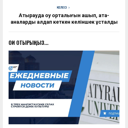
КЕЛЕСІ
Атырауда оқу орталығын ашып, ата-
аналарды алдап кеткен келіншек ұсталды
ОҚИ ОТЫРЫҢЫЗ...