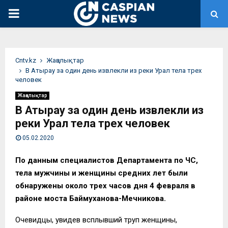
PRIMARY
MENU
Сntv.kz
Жаңалықтар
В Атырау за один день извлекли из реки Урал тела трех
человек
Жаңалықтар
В Атырау за один день извлекли из
реки Урал тела трех человек
05.02.2020
По данным специалистов Департамента по ЧС,
тела мужчины и женщины средних лет были
обнаружены около трех часов дня 4 февраля в
районе моста Баймуханова-Мечникова.
Очевидцы, увидев всплывший труп женщины,