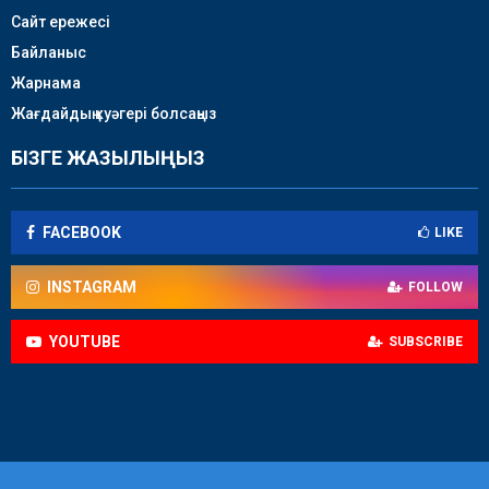
Сайт ережесі
Байланыс
Жарнама
Жағдайдың куәгері болсаңыз
БІЗГЕ ЖАЗЫЛЫҢЫЗ
FACEBOOK
LIKE
INSTAGRAM
FOLLOW
YOUTUBE
SUBSCRIBE